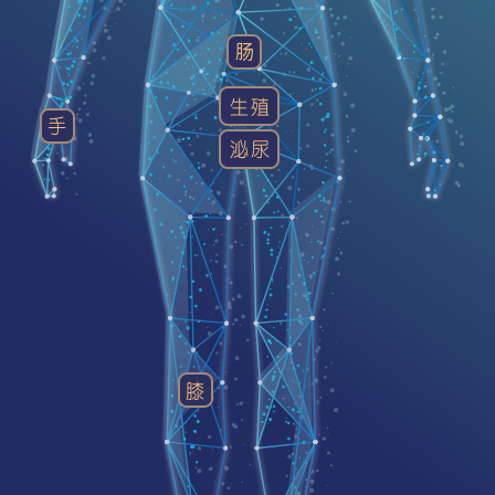
肠
生殖
手
泌尿
膝