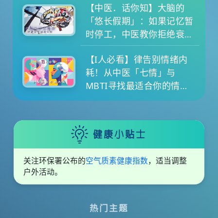
【中医．话你知】大脑的
「悠长假期」：如果记忆暂
时停工，中医教你拒绝衰老
退化
【I人必看】律告别情绪内
耗！从中医「七情」与
MBTI寻找最适合你的情绪
养生提案
健康小贴士
关注环保署公布的
空气质素健康指数
，适当调整
户外活动。
热门主题