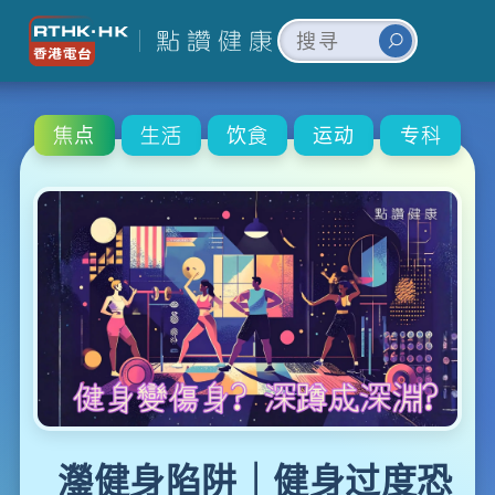
焦点
生活
饮食
运动
专科
灐健身陷阱｜健身过度恐