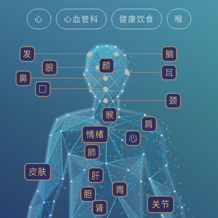
心
心血管科
健康饮食
喉
中医智慧
耳鼻喉科
脑神经内/外科
发
脑
颜
眼
健康贴士
发
精神科
耳
鼻
囗
颈
喉
肩
情绪
心
肺
皮肤
肝
胃
胆
关节
肾