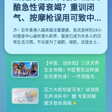
酿急性肾衰竭？重训闭
气、按摩枪误用可致中
风！医生教你避开运动陷
济️‍♂️ 近年香港人越来越注重健康，各式各样的24小
阱
时健身中心遍布港九新界，健身已成为许多人的日
常生活习惯。不论是为了减肥、增肌，还是女士们
近年热捧的普拉提，大家都在追求更完美的体态。
然而，运动固然对身体有益，但背后亦隐藏着不少
容易被忽略的盲点。如果你抱着「No pain, no
【中医．话你知】三伏天养
gain」的心态盲目苦练，甚至放松警惕，健身随时
生全攻略 中医警告这样做
会变成「伤身」。本文为大家拆解健身常见的致命
反而更伤身！一齐把握冬病
陷阱与正确的热身与冷却运动，更附上每日蛋白质
夏治黄金期
摄取分量计算公式，教你聪明增肌不伤身。
压力大就咬紧牙关？珐琅质
无声消失中！醴 专家拆解
磨牙致命真相⚡