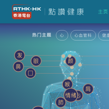
主页
热门主题
心
心血管科
健
发
眼
颜
鼻
囗
喉
肩
情绪
心
肺