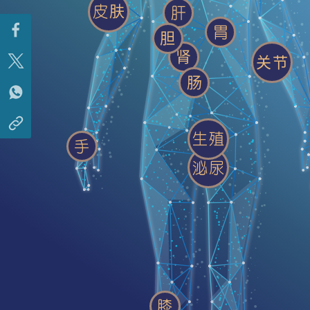
皮肤
肝
胃
胆
肾
关节
肠
生殖
手
泌尿
膝