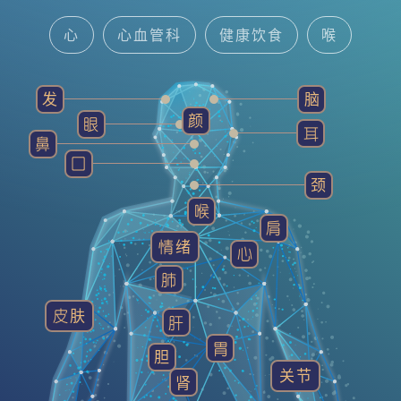
心
心血管科
健康饮食
喉
中医智慧
耳鼻喉科
脑神经内/外科
发
脑
颜
眼
健康贴士
发
精神科
耳
鼻
囗
颈
喉
肩
情绪
心
肺
皮肤
肝
胃
胆
关节
肾