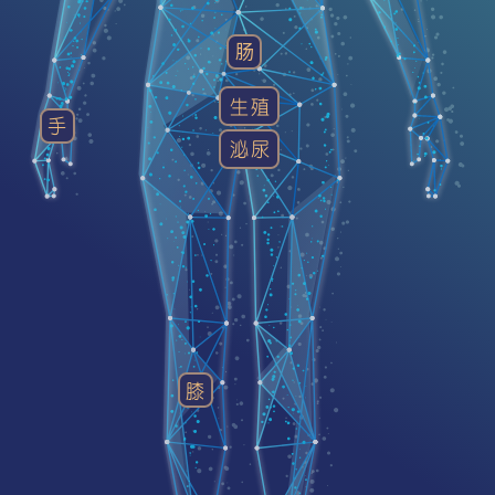
肠
生殖
手
泌尿
膝