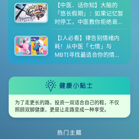
【中医．话你知】大脑的
「悠长假期」：如果记忆暂
时停工，中医教你拒绝衰老
退化
【I人必看】律告别情绪内
耗！从中医「七情」与
MBTI寻找最适合你的情绪
养生提案
健康小贴士
为了走更长的路，投资一双适合自己的鞋，不仅
照顾双脚健康，更是让走路变成一种享受。
热门主题