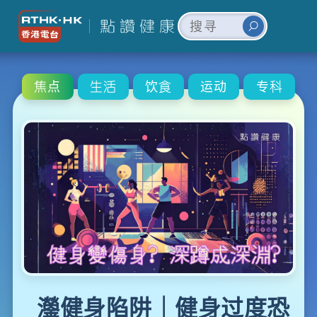
焦点
生活
饮食
运动
专科
灐健身陷阱｜健身过度恐