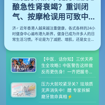
酿急性肾衰竭？重训闭
气、按摩枪误用可致中
风！医生教你避开运动陷
济️‍♂️ 近年香港人越来越注重健康，各式各样的24小
阱
时健身中心遍布港九新界，健身已成为许多人的日
常生活习惯。不论是为了减肥、增肌，还是女士们
近年热捧的普拉提，大家都在追求更完美的体态。
然而，运动固然对身体有益，但背后亦隐藏着不少
容易被忽略的盲点。如果你抱着「No pain, no
【中医．话你知】三伏天养
gain」的心态盲目苦练，甚至放松警惕，健身随时
生全攻略 中医警告这样做
会变成「伤身」。本文为大家拆解健身常见的致命
反而更伤身！一齐把握冬病
陷阱与正确的热身与冷却运动，更附上每日蛋白质
夏治黄金期
摄取分量计算公式，教你聪明增肌不伤身。
压力大就咬紧牙关？珐琅质
无声消失中！醴 专家拆解
磨牙致命真相⚡