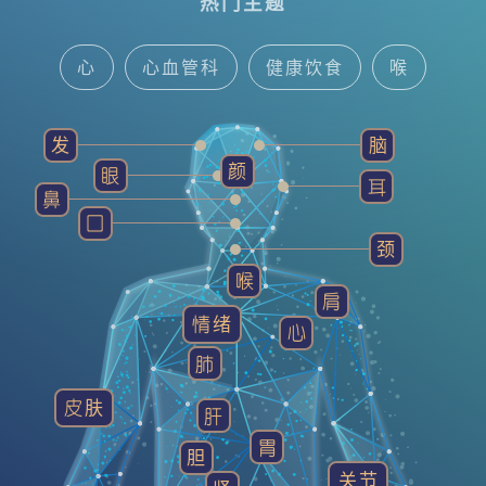
热门主题
心
心血管科
健康饮食
喉
中医智慧
耳鼻喉科
脑神经内/外科
发
脑
颜
眼
健康贴士
发
精神科
耳
鼻
囗
颈
喉
肩
情绪
心
肺
皮肤
肝
胃
胆
关节