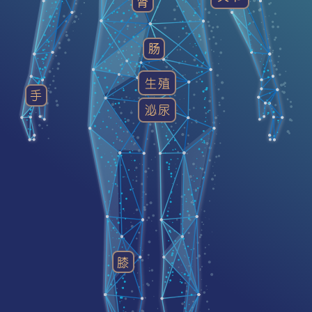
肾
肠
生殖
手
泌尿
膝