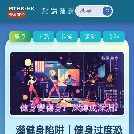
焦点
生活
饮食
运动
专科
灐健身陷阱｜健身过度恐