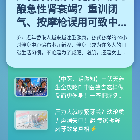
酿急性肾衰竭？重训闭
气、按摩枪误用可致中
风！医生教你避开运动陷
济️‍♂️ 近年香港人越来越注重健康，各式各样的24小
阱
时健身中心遍布港九新界，健身已成为许多人的日
常生活习惯。不论是为了减肥、增肌，还是女士们
近年热捧的普拉提，大家都在追求更完美的体态。
然而，运动固然对身体有益，但背后亦隐藏着不少
容易被忽略的盲点。如果你抱着「No pain, no
【中医．话你知】三伏天养
gain」的心态盲目苦练，甚至放松警惕，健身随时
生全攻略 中医警告这样做
会变成「伤身」。本文为大家拆解健身常见的致命
反而更伤身！一齐把握冬病
陷阱与正确的热身与冷却运动，更附上每日蛋白质
夏治黄金期
摄取分量计算公式，教你聪明增肌不伤身。
压力大就咬紧牙关？珐琅质
无声消失中！醴 专家拆解
磨牙致命真相⚡