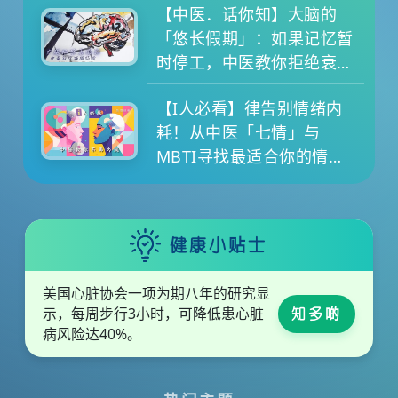
【中医．话你知】大脑的
「悠长假期」：如果记忆暂
时停工，中医教你拒绝衰老
退化
【I人必看】律告别情绪内
耗！从中医「七情」与
MBTI寻找最适合你的情绪
养生提案
健康小贴士
美国心脏协会一项为期八年的研究显
示，每周步行3小时，可降低患心脏
知多啲
病风险达40%。