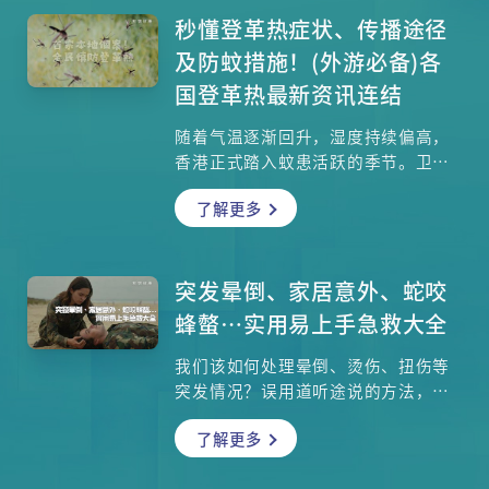
秒懂登革热症状、传播途径
及防蚊措施！(外游必备)各
国登革热最新资讯连结
随着气温逐渐回升，湿度持续偏高，
香港正式踏入蚊患活跃的季节。卫生
署卫生防护中心正调查本港今年首宗
了解更多
本地登革热个案，并联同多个政府部
门采取防控措施。市民需提高警觉，
了解登革热的传播方式、病征及有效
防蚊方法，以预防感染。
突发晕倒、家居意外、蛇咬
蜂螫…实用易上手急救大全
我们该如何处理晕倒、烫伤、扭伤等
突发情况？误用道听途说的方法，很
可能令情况更严重！本集找来香港急
了解更多
症科医学院前院长，急症科专科萧粤
中医生详谈急救方法，AED的使用要