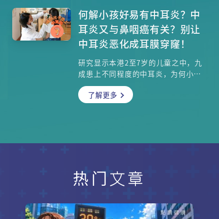
点，以及解开常见的急救迷思。
何解小孩好易有中耳炎？中
耳炎又与鼻咽癌有关？别让
中耳炎恶化成耳膜穿窿！
研究显示本港2至7岁的儿童之中，九
成患上不同程度的中耳炎，为何小朋
友特别容易患上这种疾病？急性和慢
了解更多
性中耳炎有何病征？为什么中耳炎会
引致耳膜穿孔？成年人若患上中耳
炎，原因更有可能与鼻咽癌有关。至
于耳膜穿孔，常见的成因是什么？治
疗的方法如何？中大耳鼻咽喉头颈外
科学系助理教授、耳及耳神经科主管
张慧子医生与你逐一分析。
热门文章