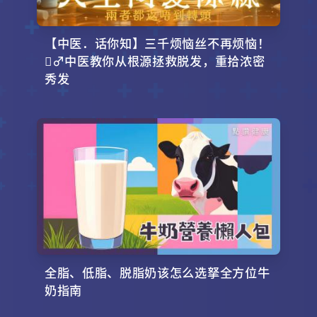
【中医．话你知】三千烦恼丝不再烦恼！
‍♂️中医教你从根源拯救脱发，重拾浓密
秀发
全脂、低脂、脱脂奶该怎么选拏全方位牛
奶指南