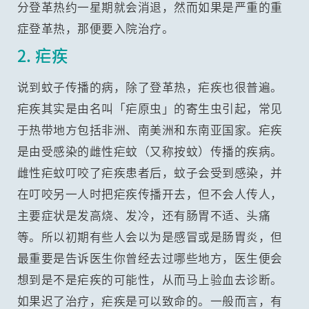
分登革热约一星期就会消退，然而如果是严重的重
症登革热，那便要入院治疗。
2. 疟疾
说到蚊子传播的病，除了登革热，疟疾也很普遍。
疟疾其实是由名叫「疟原虫」的寄生虫引起，常见
于热带地方包括非洲、南美洲和东南亚国家。疟疾
是由受感染的雌性疟蚊（又称按蚊）传播的疾病。
雌性疟蚊叮咬了疟疾患者后，蚊子会受到感染，并
在叮咬另一人时把疟疾传播开去，但不会人传人，
主要症状是发高烧、发冷，还有肠胃不适、头痛
等。所以初期有些人会以为是感冒或是肠胃炎，但
最重要是告诉医生你曾经去过哪些地方，医生便会
想到是不是疟疾的可能性，从而马上验血去诊断。
如果迟了治疗，疟疾是可以致命的。一般而言，有