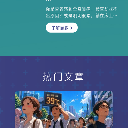
你是否曾感到全身酸痛，检查却找不
出原因？或是明明很累，躺在床上大
脑却停不下来？现代医学称之为「自
了解更多
律神经失调」，而在中医的视角里，
这其实是情绪在身体留下的印记，而
中医的观点更可能颠覆你的想像。如
果怒气难平，中医建议你去看部感人
电影大哭一场；如果你思绪纠结，一
场竞技游戏反而是良药。这就是中医
智慧中的「情志相胜」疗法。 本文结
合中医七情与现代 MBTI 性格标签，
热门文章
揭露情绪之间动态平衡的秘密，并详
细解析了为什么某些性格容易罹患特
定疾病，并提供应对方案。你会学到
如何像园艺师一样，利用不同情绪的
能量来「以毒攻毒」，在混沌的现代
生活中，为自己建立一套强大的情绪
免疫系统。