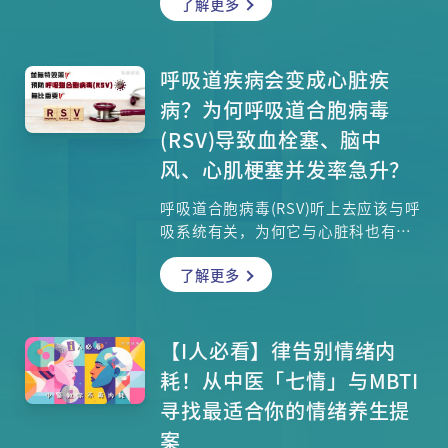
了解更多
们不是游山玩水想偷懒，而是有个重
要任务——就是寻找上等的花胶食材。
跟大家一起了解一下花胶到底是什
么、如何制作、保存方法、花胶的种
呼吸道疾病会变成心脏疾
类以及如何挑选上等的花胶。原来花
病？为何呼吸道合胞病毒
胶有雌雄之分， 哪一种更美味？要如
(RSV)导致血栓塞、脑中
何分辨？哪一种适会煲汤？哪一种适
风、心肌梗塞并发率急升？
合做菜肴呢？那就一定要收看本集内
容。主厨Will会为大家介绍一道既美
呼吸道合胞病毒(RSV)听上去应该与呼
味又养颜的炖汤——「五指毛桃炖花
吸系统有关，为何它与心脏科也有极
胶」，他更会教大家浸泡花胶的窍
大关系？为何那么多人感染后延误病
门，如何让乾的花胶浸发得又快又
了解更多
情，结果引发很严重的并发症，甚至
好，更可去除花胶的腥味。还有注册
引致死亡？哪些人士属于感染呼吸道
中医何慧洁医师大家从中医角度，讲
合胞病毒(RSV)的高危一族？更重要
解花胶的营养价值。当然少不了两位
是，现时并没有对治的特效药，因此
【I人必看】律告别情绪内
嘉宾，余香凝 Jennifer和脑神经科专
医生一再呼吁预防感染非常重要，我
科医生苏蔼欣医生， 与大家一同讲饮
耗！从中医「七情」与MBTI
们可以怎样预防、何时需要预防？心
讲食。
寻找最适合你的情绪养生提
脏科专科张仁宇医生将为你详细讲
案
解。