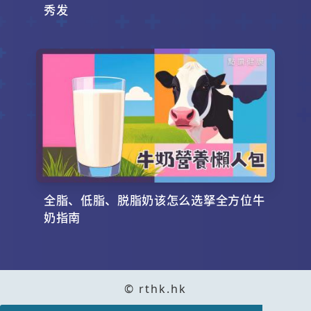
秀发
全脂、低脂、脱脂奶该怎么选拏全方位牛
奶指南
© rthk.hk