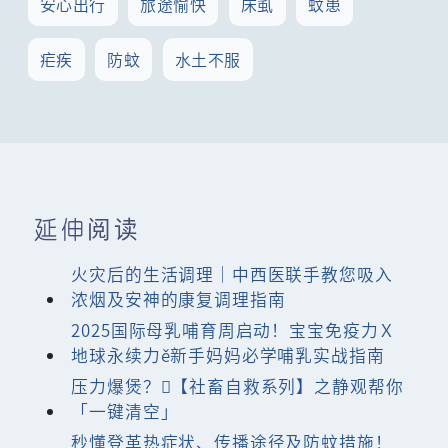
安心出行
旅途愉快
床虱
蚊患
疟疾
防蚊
水土不服
延伸阅读
火灾后的生活调理｜中西医联手教您吸入
浓烟及安神的康复调理指南
2025国际母乳哺育周启动！宝宝免疫力Ｘ
地球永续力ě新手妈妈必学哺乳实战指南
压力爆煲？【社畜自救系列】之静观帮你
「一键清空」
秒懂登革热症状、传播途径及防蚊措施！