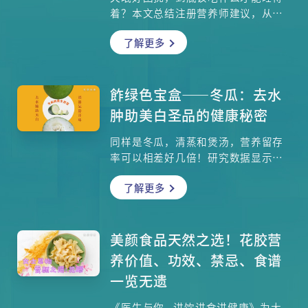
着？本文总结注册营养师建议，从晕
碳原理、适合人群、进食时机到长远
了解更多
影响一次看懂。不管你是淀粉爱好
者，还是想寻求蔬菜坚果的帮助，这
份「助眠饮食清单」都能帮你找回失
落已久的深度睡眠。我们还会告诉你
飵绿色宝盒——冬瓜：去水
为什么睡前滑手机是助眠的最大敌
肿助美白圣品的健康秘密
人，以及哪些茶饮藏着咖啡因地雷。
别再让失眠毁了你的心情，快来掌握
同样是冬瓜，清蒸和煲汤，营养留存
吃出好眠的黄金秘诀！
率可以相差好几倍！研究数据显示，
这个在冷天萌芽、热天成熟的清润食
了解更多
材，其营养非常「怕水怕热」。水溶
性维生素如B群和C，在高温长时间烹
煮下容易流失到汤汁中——这正是为什
么许多人喝冬瓜汤不吃冬瓜，浪费了
美颜食品天然之选！花胶营
大部分营养！营养师建议：想保留最
养价值、功效、禁忌、食谱
多营养，清蒸是最佳选择；若偏爱煲
一览无遗
汤，一定要「连汤带瓜」一起吃，才
能摄取全部精华。本文详细解析各种
《医生与你 - 讲饮讲食讲健康》为大