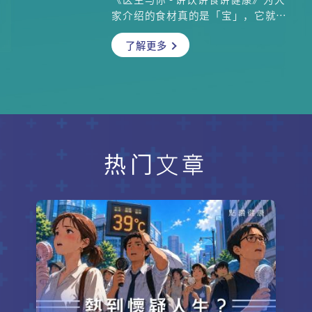
烹调方式的优缺点，教你用最聪明的
家介绍的食材真的是「宝」，它就是
方法，吃进冬瓜的每一分营养。
花胶！主持会千里迢迢去到大澳，他
了解更多
们不是游山玩水想偷懒，而是有个重
要任务——就是寻找上等的花胶食材。
跟大家一起了解一下花胶到底是什
么、如何制作、保存方法、花胶的种
类以及如何挑选上等的花胶。原来花
胶有雌雄之分， 哪一种更美味？要如
何分辨？哪一种适会煲汤？哪一种适
合做菜肴呢？那就一定要收看本集内
热门文章
容。主厨Will会为大家介绍一道既美
味又养颜的炖汤——「五指毛桃炖花
胶」，他更会教大家浸泡花胶的窍
门，如何让乾的花胶浸发得又快又
好，更可去除花胶的腥味。还有注册
中医何慧洁医师大家从中医角度，讲
解花胶的营养价值。当然少不了两位
嘉宾，余香凝 Jennifer和脑神经科专
科医生苏蔼欣医生， 与大家一同讲饮