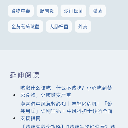
食物中毒
肠胃炎
沙门氏菌
弧菌
金黄葡萄球菌
大肠杆菌
外卖
延伸阅读
咳嗽什么该吃，什么不该吃？小心吃到禁
忌食物，让咳嗽变严重
灐香港中风急救必知｜年轻化危机！「谈
笑用兵」识别征兆 + 中风科护士诊所全面
支援指南
【蕃茄营养全攻略】蕃茄生吃好浪费？蕃