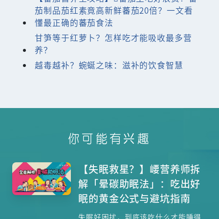
茄制品茄红素竟高新鲜蕃茄20倍？一文看
懂最正确的蕃茄食法
甘笋等于红萝卜？怎样吃才能吸收最多营
养？
越毒越补？蜿蜒之味：滋补的饮食智慧
你可能有兴趣
【失眠救星？】崾营养师拆
解「晕碳助眠法」：吃出好
眠的黄金公式与避坑指南
失眠好困扰，到底该吃什么才能睡得