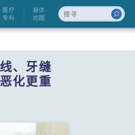
医疗
身体
专科
地图
线、牙缝
恶化更重