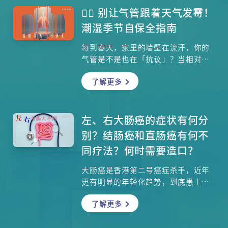
️ 别让气管跟着天气发霉！
潮湿季节自保全指南
每到春天，家里的墙壁在流汗，你的
气管是不是也在「抗议」？当相对湿
度飙升至 90% 以上，呼吸总觉得沉
了解更多
重、喉咙卡痰？这不只是心理作用。
呼吸系统科专科医生陈焯雄医生指
出，高湿度会引发「气胶凝聚」，让
PM2.5 等污染物变成「毒雾」直攻肺
左、右大肠癌的症状有何分
部。本文将为你揭开潮湿天气如何损
别？结肠癌和直肠癌有何不
害呼吸道，并提供从室内湿度控制到
同疗法？何时需要造口？
日常护理的 360 度防护策略。想知道
为什么抽湿机水箱会出现「神秘红色
大肠癌是香港第二号癌症杀手，近年
液体」？室内湿度维持在哪个百分比
更有明显的年轻化趋势，到底患上大
最健康？点进来，让我们一起守护呼
肠癌的症状如何？政府鼓励市民参与
吸道，换回清爽的一口气！
了解更多
大肠癌筛查计划，其好处和进行的过
程如何？治疗结肠癌和直肠癌的方法