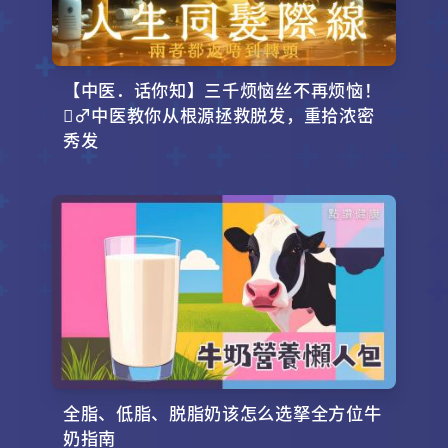
【中医．话你知】三千烦恼丝不再烦恼！
‍♂️中医教你从根源拯救脱发，重拾浓密
秀发
全脂、低脂、脱脂奶该怎么选拏全方位牛
奶指南