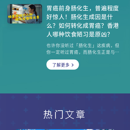
有何不同？什么情况下病人需要造
口？新的治疗法如何改善直肠癌的治
胃癌前身肠化生，普遍程度
疗效果？临床肿瘤科专科苏骏寅医生
好惊人！肠化生成因是什
为你拆解所有疑问！
么？如何转化成胃癌？香港
人哪种饮食陋习是原凶？
也许你没听过「肠化生」这疾病，但
你一定听过胃癌，而肠化生正是与胃
癌息息相关！原来肠化生竟是颇普遍
了解更多
的疾病，究竟它如何发展成胃癌？幸
好即使患上肠化生并非必然会演化成
胃癌，内窥镜手术能有效切除病变部
分，但如何防范复发，还得依靠平日
好好遵守「饮食Dos & Don'ts」，你
会否也犯了其中一些养胃大忌呢？香
港大学李嘉诚医学院临床医学学院内
科学系临床副教授吕家联医生与你详
热门文章
细探讨。