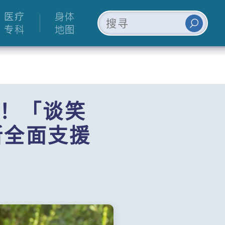
医疗
身体
专科
地图
！「谈笑
所全面支援