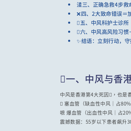
渘三、正确急救4步救
❌四、2大致命错误＝
五、中风科护士诊所
六、中风高风险习惯
✨结语：立刻行动，守
一、中风与香
中风是香港第4大死因，也是香
 塞血管（缺血性中风｜占80
嗻 爆血管（出血性中风｜占20
震撼数据：55岁以下患者飙升3