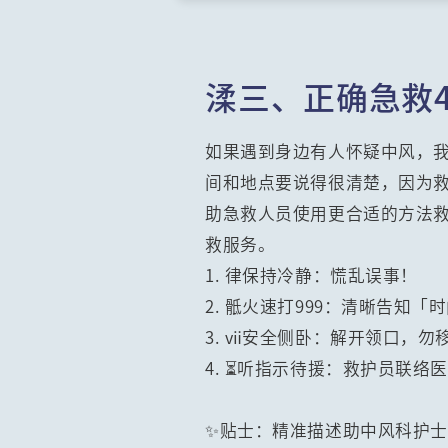
渘三、正确急救
如果遇到身边有人怀疑中风，我
间和地点要说得很清楚，因为
助急救人员使用更合适的方法
救服务。
1. 律保持冷静：慌乱误事！
2. 骶火速打999：清晰告知
3. ⅶ️安全侧卧：解开领口，勿
4. ⏳听指示待援：救护员联络
✨贴士：精准描述助中风科护