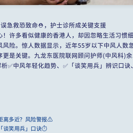
误急救恐致命⛑️，护士诊所成关键支援
心！许多看似健康的香港人，却因忽略生活习惯
风风险。惊人数据显示，近年55岁以下中风人数
序更是关键。九龙东医院联网顾问护师(中风科)
解析✅中风年轻化趋势、✅「谈笑用兵」辨识口诀、
。
距离多近？风险警报⚠️
「谈笑用兵」口诀⏱️