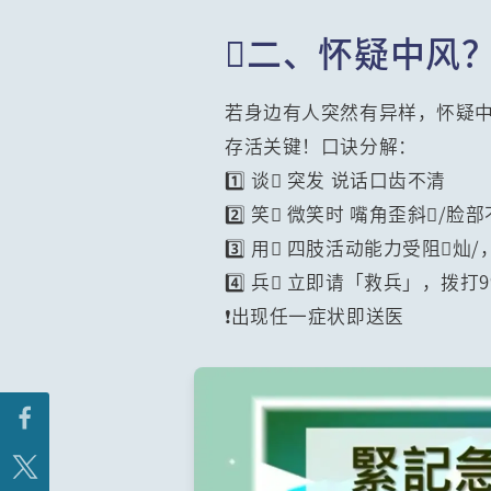
二、怀疑中风
若身边有人突然有异样，怀疑
存活关键！口诀分解：
1️⃣ 谈 突发 说话口齿不清
2️⃣ 笑 微笑时 嘴角歪斜/脸
3️⃣ 用 四肢活动能力受阻
4️⃣ 兵 立即请「救兵」，拨打
❗出现任一症状即送医