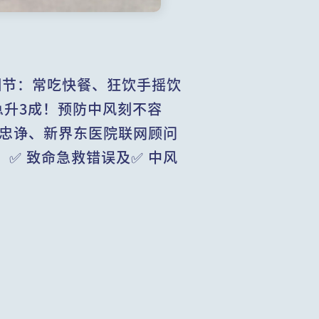
细节：常吃快餐、狂饮手摇饮
急升3成！预防中风刻不容
余忠诤、新界东医院联网顾问
✅ 致命急救错误及✅ 中风