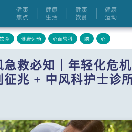
健康
健康
健康
健康
焦点
生活
饮食
运动
饮食
健康运动
心血管科
脑
心
风急救必知｜年轻化危机
征兆 + 中风科护士诊