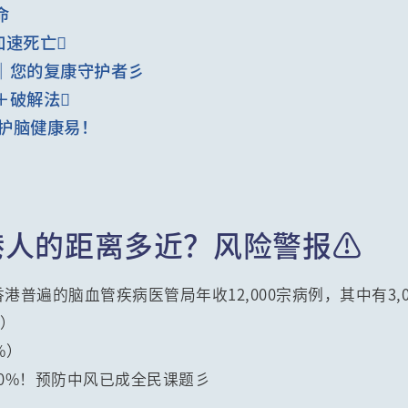
命
加速死亡
｜您的复康守护者彡️
＋破解法
护脑健康易！
港人的距离多近？风险警报⚠️
港普遍的脑血管疾病医管局年收12,000宗病例，其中有3,
%）
%）
0%！预防中风已成全民课题彡️