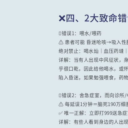
❌四、2大致命错
错误1：喂水/喂药
⚠️ 患者可能 昏迷呛咳→吸入性
绝对禁止：喝水灿｜血压药塳｜
详解：当有人出现中风征状，
乎很口乾，因此给他喝水，或
陷入昏迷，如果勉强喂食，药
错误2：舍急症室，而向诊所
⚠️ 每延误1分钟＝脑死190万细
✅ 唯一正解：立即打999送急症室
详解：有些人看到身边的人出