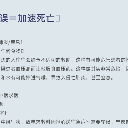
误＝加速死亡
肺炎/窒息！
任何食物
身边的人往往会给予不适切的救助，这样有可能危害患者的
怀疑患者血压高而让他服食血压药。这样做其实非常危险，
物和水有可能掉进气喉，导致入侵性肺炎，甚至窒息。
/中医求医
胞！
⚕️
现中风征状，致电求救时因担心送往急症室需要轮候，宁愿