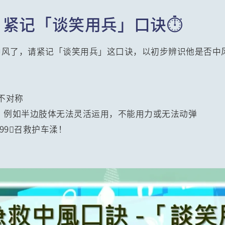
？紧记「谈笑用兵」口诀⏱️
中风了，请紧记「谈笑用兵」这口诀，以初步辨识他是否中
部不对称
灿/，例如半边肢体无法灵活运用，不能用力或无法动弹
999召救护车渘！