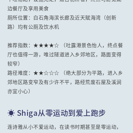
边餐厅及享用美食
厕所位置：白石角海滨长廊及近天赋海湾（创新
路）均有公厕及饮水机
推荐指数：★★★★☆ （吐露港景色怡人，终点餐
厅也值得一游，唯过隧道进入乡郊地区，路面变得
较窄）
路径难度：★★☆☆☆ （绝大部分为平路，进入乡
郊地区路变窄及有少许不平，路经荒废石屋及溪涧
亦宜小心）
☀️ Shiga从零运动到爱上跑步
连诗雅从小不爱运动，在读书时期甚至是零运动，