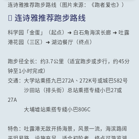
连诗雅推荐跑步路线（图片来源：《跑者爱也》）
 连诗雅推荐跑步路线
科学园「金蛋」（起点）➜ 白石角海滨长廊 ➜ 吐露
港花园（三区）➜ 湖边餐厅（终点）
跑步径全长：约3.7公里（适宜跑步或步行，约45分
钟至1小时完成）
交通：大学站乘搭九巴272A、272K号或城巴582号
沙田站（排头街）总站乘搭专綫小巴27或
27A
大埔墟站乘搭专綫小巴806C
特色：吐露港无敌开扬海景，风景一流，海滨路阔
平坦易路，设施充足，适合初阶者，终点可游览湖