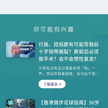
你可能有兴趣
行路、踎低都有可能导致前
十字韧带撕裂？撕裂后必须
做手术？会不会惯性复发？
大家有没有试过膝盖突然「啪」一
声，然后伴随着剧痛，站也站不稳？
这个「警号」极有可能就是你的「前
了解更多
十字韧带」撕裂了。在运动创伤的案
例中，「前十字韧带撕裂」是最常见
的严重膝关节损伤之一。别以为进行
剧烈运动，前十字韧带才会受伤，一
【香港健步足球指南】50岁
些较温和的日常活动如跑步、下蹲