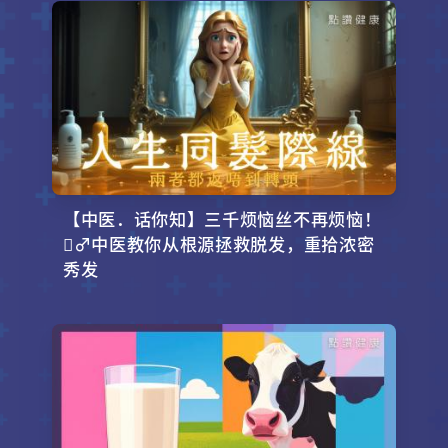
【中医．话你知】三千烦恼丝不再烦恼！
‍♂️中医教你从根源拯救脱发，重拾浓密
秀发