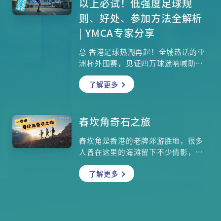
以上必试！低强度足球规
等，都有机会对十字韧带造成创伤。
则、好处、参加方法全解析
本集请来专科医生容树恒教授(香港中
| YMCA专家分享
文大学医学院矫型外科及创伤学系系
主任)，解构「前十字韧带撕裂」的成
总 香港足球热潮再起！全城热话的亚
因、征状、治疗方法和复康疗程，让
洲杯外围赛，见证四万球迷呐喊助威
大众不要轻视这个创伤病症。
港队1:0击败印度，热血沸腾！但你知
了解更多
道吗？踢足球并非年轻人专利！香港
近年兴起专为50岁以上人士设计的
「健步足球」（Walking
Football），让银发族也能安全享受
舂坎角奇石之旅
踢波乐趣！香港中华基督教青年会
舂坎角是香港的老牌郊游胜地，很多
（YMCA）协调干事陈敏璇将详细解
人曾在这里的海滩留下不少倩影，也
说，带你了解这项长者友善运动的独
许你没想过，原来它还有你未发掘的
特魅力！
了解更多
一些天然美景呢！虽然路径略带崎
岖，但由于高度不算高，也适合行山
初阶人士攀登。这次让我们一起上山
去，欣赏一下大自然的鬼斧神功，与
这里的三大奇石：魔爪石、幽灵石、