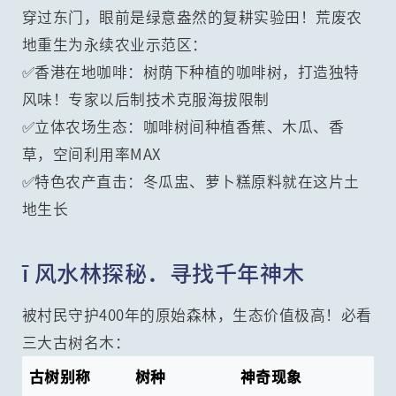
穿过东门，眼前是绿意盎然的复耕实验田！荒废农
地重生为永续农业示范区：
✅香港在地咖啡：树荫下种植的咖啡树，打造独特
风味！专家以后制技术克服海拔限制
✅立体农场生态：咖啡树间种植香蕉、木瓜、香
草，空间利用率MAX
✅特色农产直击：冬瓜盅、萝卜糕原料就在这片土
地生长
ī 风水林探秘．寻找千年神木
被村民守护400年的原始森林，生态价值极高！必看
三大古树名木：
古树别称
树种
神奇现象