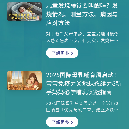
难应对天书，为自己和家人争取关键
儿童发烧睡觉要叫醒吗？发
生机！
烧情况、测量方法、病因与
应对方法
对于新手父母来説，宝宝发烧可能令
人感到焦虑不安。但其实，发烧是儿
童常见的症状之一，通常是身体对感
了解更多
染或其他健康问题的反应。了解发烧
的情况、如何正确探热、常见的病因
及应对方法，有助于父母在面对这一
情况时保持冷静，采取适当的处理措
2025国际母乳哺育周启动！
施。本文将为爸爸妈妈们分享这些关
宝宝免疫力Ｘ地球永续力ě新
键知识，有助应对宝宝的发烧情况。
手妈妈必学哺乳实战指南
2025国际母乳哺育周启动！全球170
国响应「优先母乳哺育，建立永续支
持系统」行动，母乳喂哺=绿色投资
了解更多
揭露母乳双重效益：宝宝智商高3-10