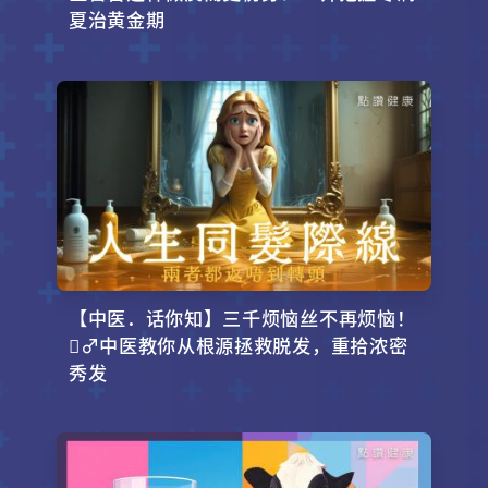
夏治黄金期
【中医．话你知】三千烦恼丝不再烦恼！
‍♂️中医教你从根源拯救脱发，重拾浓密
秀发