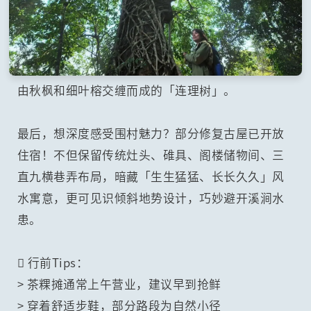
由秋枫和细叶榕交缠而成的「连理树」。
最后，想深度感受围村魅力？部分修复古屋已开放
住宿！不但保留传统灶头、碓具、阁楼储物间、三
直九横巷弄布局，暗藏「生生猛猛、长长久久」风
水寓意，更可见识倾斜地势设计，巧妙避开溪涧水
患。
 行前Tips：
> 茶粿摊通常上午营业，建议早到抢鲜
> 穿着舒适步鞋，部分路段为自然小径