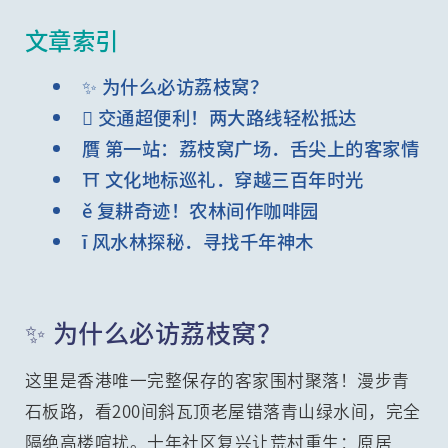
文章索引
✨ 为什么必访荔枝窝？
 交通超便利！两大路线轻松抵达
贋 第一站：荔枝窝广场．舌尖上的客家情
⛩️ 文化地标巡礼．穿越三百年时光
ě 复耕奇迹！农林间作咖啡园
ī 风水林探秘．寻找千年神木
✨ 为什么必访荔枝窝？
这里是香港唯一完整保存的客家围村聚落！漫步青
石板路，看200间斜瓦顶老屋错落青山绿水间，完全
隔绝高楼喧扰。十年社区复兴让荒村重生：原居