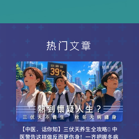
分摼+降低42%肥胖风险，妈妈卵巢癌
风险降34%！附初乳迷思破解+紧急胀
痛救援指南！
热门文章
【中医．话你知】三伏天养生全攻略 中
医警告这样做反而更伤身！一齐把握冬病