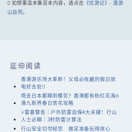
 如想重温本集足本内容，请点击
《优游记》- 漫游
山旮旯
。
延伸阅读
香港游乐场大革新！父母必收藏的假日放
电好去处
唔去日本都睇到樱花？香港都有粉红花海ó
港九新界春日赏花攻略
⚡雷暴警告｜户外防雷自保4大关键！行山
人士必睇｜3秒防雷计算法
行山安全切勿轻忽 做足准备玩得放心