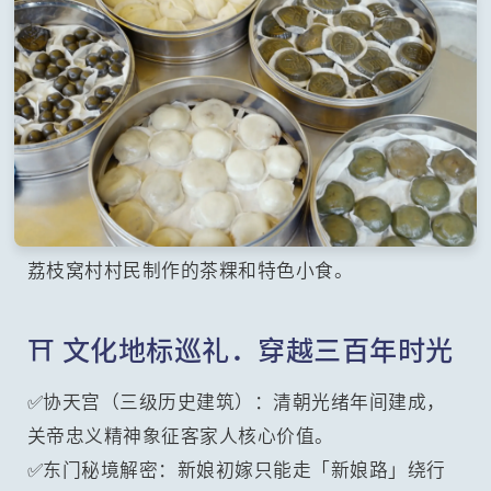
荔枝窝村村民制作的茶粿和特色小食。
⛩️ 文化地标巡礼．穿越三百年时光
✅协天宫（三级历史建筑）：清朝光绪年间建成，
关帝忠义精神象征客家人核心价值。
✅东门秘境解密：新娘初嫁只能走「新娘路」绕行