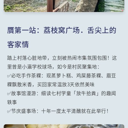
贋第一站：荔枝窝广场．舌尖上的
客家情
踏上村落心脏地带，立刻被热闹市集氛围包围！这
里曾是小瀛学校球场，如今是村民聚集地：
✅必吃手作茶粿：现蒸萝卜糕、鸡屎藤茶粿、眉豆
粿飘散米香，买回家常温放3天依然美味
✅故事馆漫游：细读七村学童「放牛拾粪」的趣闻
轶事
✅节庆盛事场：十年一度太平清醮就在此举行！