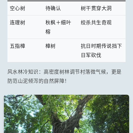
空心树
待确认
树干贯穿大洞
连理树
秋枫＋细叶
绞杀共生奇观
榕
五指樟
樟树
抗日时期传说挡下
日军砍伐
风水林冷知识：高密度树林调节村落微气候，更是
防范山泥倾泻的自然屏障！