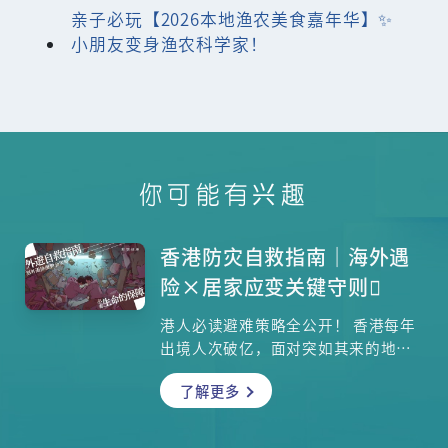
亲子必玩【2026本地渔农美食嘉年华】✨
小朋友变身渔农科学家！
你可能有兴趣
香港防灾自救指南｜海外遇
险×居家应变关键守则
港人必读避难策略全公开！ 香港每年
出境人次破亿，面对突如其来的地
震、火灾或海啸，你准备好了吗？本
了解更多
文教你打造黄金72小时避难包、掌握
居家避灾秘诀，更附海外求生SOP，
提升生存率达89%。立即收藏这篇灾