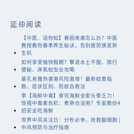
延伸阅读
【中医．话你知】春困来袭怎么办？中医
教授教你春季养生秘诀，告别疲劳焕发新
生机
如何享受愉快假期？撃退水土不服、旅行
便秘、床虱蚊虫全攻略
基孔肯雅热袭港风险激增！最新蚊患指
数、症状区别、防蚊自救法
寧【海鲜中毒】食完海鲜全家头晕乏力！
惊揭中毒素危机：煮熟也没用？专家教你4
招安全吃海鲜
世界中风关注日：分秒必争，抢救脑细胞 |
中风预防与治疗指南