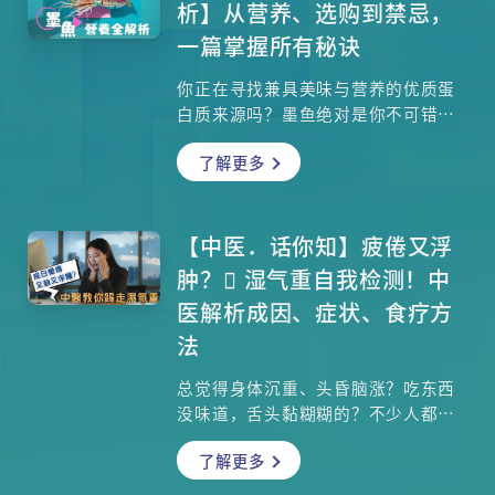
析】从营养、选购到禁忌，
一篇掌握所有秘诀
你正在寻找兼具美味与营养的优质蛋
白质来源吗？墨鱼绝对是你不可错过
的「海洋超级食物」。本文解析墨鱼
了解更多
的惊人营养密度：每100克仅约80大
卡的超低热量，却能提供高达13克的
完整蛋白质，是增肌减脂的完美首
选。完整收录营养解析、文章更教你
【中医．话你知】疲倦又浮
选购技巧、处理教学、食谱大全与食
肿？ 湿气重自我检测！中
用禁忌。无论你是想了解墨鱼的健康
医解析成因、症状、食疗方
效益、学习如何挑选最新鲜的墨鱼，
法
还是寻找美味料理灵感，这篇文章都
能满足你的需求。
总觉得身体沉重、头昏脑涨？吃东西
没味道，舌头黏糊糊的？不少人都有
过这类「不舒服但说不清」的困扰，
了解更多
其实可能是「湿气重」在捣鬼！本文
从中医理论拆解湿气的由来、辨别方