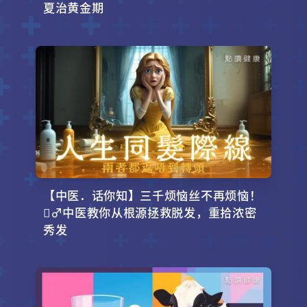
夏治黄金期
【中医．话你知】三千烦恼丝不再烦恼！
‍♂️中医教你从根源拯救脱发，重拾浓密
秀发