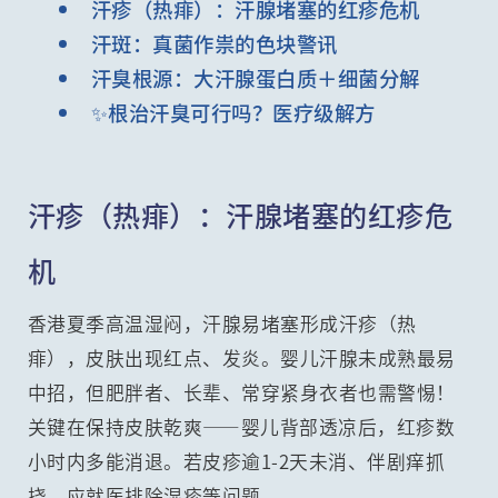
汗疹（热痱）：汗腺堵塞的红疹危机
汗斑：真菌作祟的色块警讯
汗臭根源：大汗腺蛋白质＋细菌分解
✨根治汗臭可行吗？医疗级解方
汗疹（热痱）：汗腺堵塞的红疹危
机
香港夏季高温湿闷，汗腺易堵塞形成汗疹（热
痱），皮肤出现红点、发炎。婴儿汗腺未成熟最易
中招，但肥胖者、长辈、常穿紧身衣者也需警惕！
关键在保持皮肤乾爽——婴儿背部透凉后，红疹数
小时内多能消退。若皮疹逾1-2天未消、伴剧痒抓
挠，应就医排除湿疹等问题。