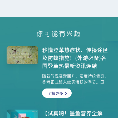
你可能有兴趣
秒懂登革热症状、传播途径
及防蚊措施！(外游必备)各
国登革热最新资讯连结
随着气温逐渐回升，湿度持续偏高，
香港正式踏入蚊患活跃的季节。卫生
署卫生防护中心正调查本港今年首宗
了解更多
本地登革热个案，并联同多个政府部
门采取防控措施。市民需提高警觉，
了解登革热的传播方式、病征及有效
防蚊方法，以预防感染。
【试真啲！墨鱼营养全解