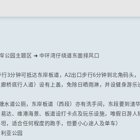
东岸公园主题区 ➜ 中环湾仔绕道东面排风口
步行3分钟可抵达东岸板道，A2出口步行6分钟到北角码头
走廊桥底行人道）设有上盖，免除日晒雨淋，并设健身游乐
有糖水道公厕，东岸板道（西段）亦有洗手间，东段要到渣
内易达、维港海景、板道设打卡点及玩乐设施，唯假日游人
平坦，适合任何程度的跑手，但要小心途人及单车）
多利亚公园