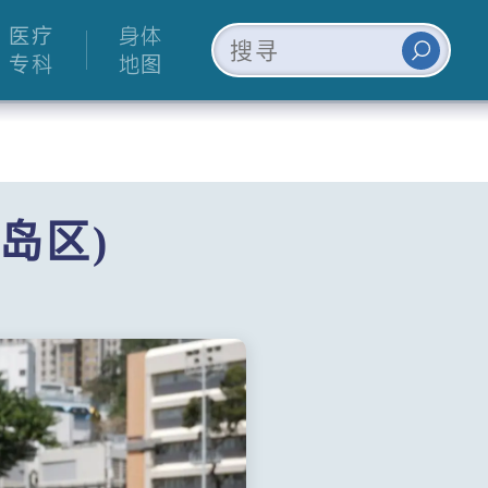
医疗
身体
专科
地图
岛区)