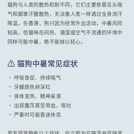
猫狗与人类的散热机制不同，它们主要依靠舌头喘
气和脚掌汗腺散热，无法像人类一样透过全身流汗
降温。在香港，狗只因为经常外出活动，中暑风险
较高，但猫咪在闷热、潮湿或空气不流通的环境中
同样可能中暑，绝不能掉以轻心。
⚠️ 猫狗中暑常见症状
• 呼吸急促、持续喘气
• 牙龈颜色转深红
• 身体发热、精神呆滞
• 出现腹泻甚至带血、呕吐
• 严重时可能昏迷休克
若发现宠物有以上症状，应立即为它降温并尽快求