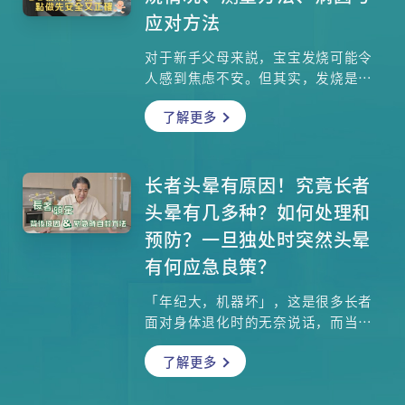
应对方法
对于新手父母来説，宝宝发烧可能令
人感到焦虑不安。但其实，发烧是儿
童常见的症状之一，通常是身体对感
了解更多
染或其他健康问题的反应。了解发烧
的情况、如何正确探热、常见的病因
及应对方法，有助于父母在面对这一
情况时保持冷静，采取适当的处理措
长者头晕有原因！究竟长者
施。本文将为爸爸妈妈们分享这些关
头晕有几多种？如何处理和
键知识，有助应对宝宝的发烧情况。
预防？一旦独处时突然头晕
有何应急良策？
「年纪大，机器坏」，这是很多长者
面对身体退化时的无奈说话，而当中
「头晕」更是长者最经常抱怨的征状
了解更多
之一。老友记不时会感到头晕，有可
能因为疾病或药物引致，必须求医查
究病因。如果感到天旋地转的晕眩，