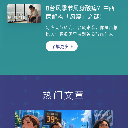
很可能是耳朵内部出现问题，接受物
台风季节周身酸痛？中西
理治疗和勤习哪些运动可以改善情
医解构「风湿」之谜！
况？《医生与你》请来香港大学临床
医学学院内科学系临床助理教授阮君
每逢天气转变、台风来袭，你是否总
毓医生为大家详细讲解长者头晕，尤
比天气预报更早感到关节酸痛？家中
其要留心一旦长者独处时突然头晕应
的长辈常说这是「风湿」发作。本文
该怎样做？
了解更多
由崔绍汉博士（中大临床生化博士、
浸会大学中医学博士）专业指导，深
入浅出地解释中医所说的「痹证」与
西医的「风湿病」有何不同。带你了
解为何气压变化会引发疼痛，以及如
何从根本理解这种常见却恼人的现
象，告别每逢下雨就担忧的困扰。还
附上详细的「强骨祛湿汤」食谱，让
热门文章
你轻松在家为家人炖煮一碗暖心汤
水。