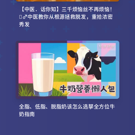
【中医．话你知】三千烦恼丝不再烦恼！
‍♂️中医教你从根源拯救脱发，重拾浓密
秀发
全脂、低脂、脱脂奶该怎么选拏全方位牛
奶指南