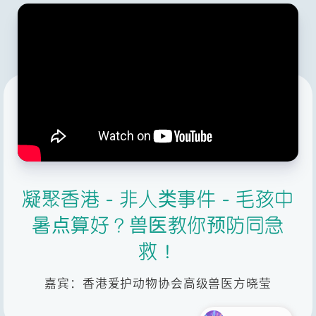
凝聚香港 - 非人类事件 - 毛孩中
暑点算好？兽医教你预防同急
救！
嘉宾：香港爱护动物协会高级兽医方晓莹