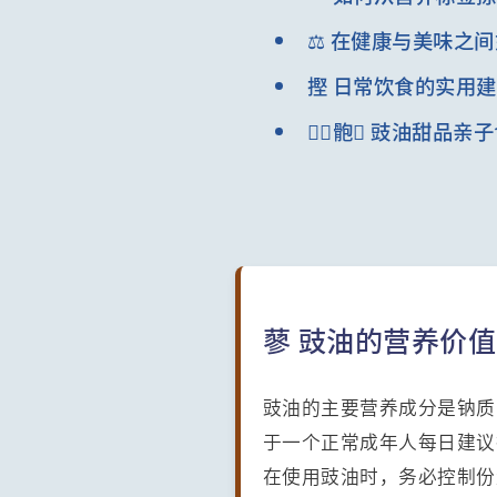
⚖️ 在健康与美味之
摼 日常饮食的实用
‍‍骲‍ 豉油甜品亲
蓼 豉油的营养价
豉油的主要营养成分是钠质
于一个正常成年人每日建议
在使用豉油时，务必控制份