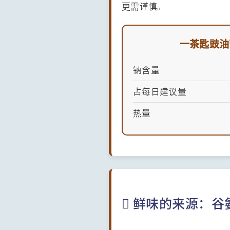
更需谨慎。
一茶匙豉油
钠含量
占每日建议量
热量
 鲜味的来源：谷