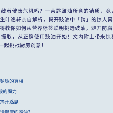
隐藏着健康危机吗？一茶匙豉油所含的钠质，竟
医生叶逸轩亲自解析，揭开豉油中「钠」的惊人
将教你如何从营养标签聪明挑选豉油，避开防腐
钠摄取，从正确使用豉油开始！文内附上带来惊
一起挑战厨房创意！
：钠质的真相
酸的魔力
？揭开迷思
拣选健康的豉油？