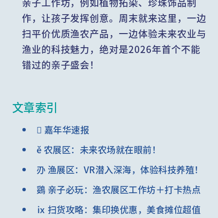
亲子工作坊，例如植物拓染、珍珠饰品制
作，让孩子发挥创意。周末就来这里，一边
扫平价优质渔农产品，一边体验未来农业与
渔业的科技魅力，绝对是2026年首个不能
错过的亲子盛会！
文章索引
 嘉年华速报
ě 农展区：未来农场就在眼前！
刅 渔展区：VR潜入深海，体验科技养殖！
鵎 亲子必玩：渔农展区工作坊＋打卡热点
ⅸ️ 扫货攻略：集印换优惠，美食摊位超值