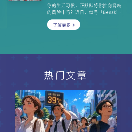
你的生活习惯，正默默将你推向肾癌
的风险中吗？近日，绰号「Benz雄」
的资深艺人许绍雄因肾癌扩散导致身
了解更多
体机能衰竭病逝，引发社会大众对肾
癌的广泛关注。事实上，从清朝末代
皇帝溥仪到今日的知名演员，肾癌始
终是威胁健康的隐形杀手。肾癌之所
以可怕，早期几乎没有症状。本文揭
开肾癌最关键、也最容易被忽略的早
期信号——无痛性血尿。专家指出，若
能在此阶段发现，五年存活率可超过
热门文章
90%。 以下内文将结合西医临床数据
与中医调理智慧，教你三款补肾汤谱
及养生穴位，全面认识肾癌的预防与
治疗对策。