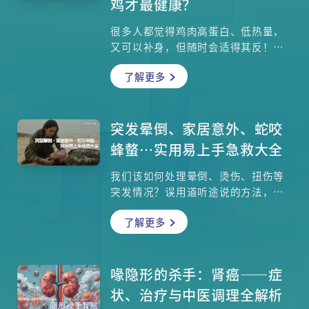
鸡才最健康？
很多人都觉得鸡肉高蛋白、低热量，
又可以补身，但随时会适得其反！中
医认为鸡肉性味甘温，但并非人人适
了解更多
合。而且同样是鸡肉，不同部位可达
九倍脂肪差。健身族狂啃的即食鸡
胸，随时暗藏一日半钠摄取量？本文
会分析鸡肉的营养价值及特性，教你
突发晕倒、家居意外、蛇咬
根据自己的体质吃鸡，还附上「咖喱
蜂螫…实用易上手急救大全
黑白鸡」的健康食谱食谱，让你可以
食得健康又补身！
我们该如何处理晕倒、烫伤、扭伤等
突发情况？误用道听途说的方法，很
可能令情况更严重！本集找来香港急
了解更多
症科医学院前院长，急症科专科萧粤
中医生详谈急救方法，AED的使用要
点，以及解开常见的急救迷思。
喙隐形的杀手：肾癌——症
状、治疗与中医调理全解析