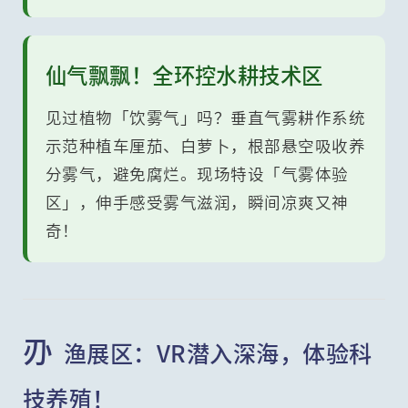
仙气飘飘！全环控水耕技术区
见过植物「饮雾气」吗？垂直气雾耕作系统
示范种植车厘茄、白萝卜，根部悬空吸收养
分雾气，避免腐烂。现场特设「气雾体验
区」，伸手感受雾气滋润，瞬间凉爽又神
奇！
刅
渔展区：VR潜入深海，体验科
技养殖！