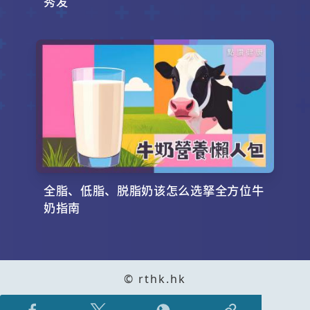
秀发
全脂、低脂、脱脂奶该怎么选拏全方位牛
奶指南
© rthk.hk