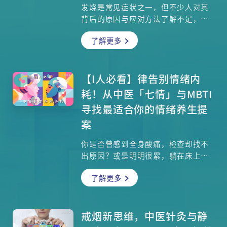
发烧是常见症状之一，但不少人对其
背后的原因与应对方法了解不足，甚
至发高烧仍不重视。其实，发烧可能
了解更多
是身体对疾病的警讯，也可能反映某
些潜在的健康问题。本文将深入探讨
成年人体温的正常范围、5种常见的探
热方法、有效的退烧技巧，以及8大常
【I人必看】律告别情绪内
见发烧原因，有助大家更好的了解发
耗！从中医「七情」与MBTI
烧并正确处理。
寻找最适合你的情绪养生提
案
你是否曾感到全身酸痛，检查却找不
出原因？或是明明很累，躺在床上大
脑却停不下来？现代医学称之为「自
了解更多
律神经失调」，而在中医的视角里，
这其实是情绪在身体留下的印记，而
中医的观点更可能颠覆你的想像。如
果怒气难平，中医建议你去看部感人
戒烟新思维，中医针灸与静
电影大哭一场；如果你思绪纠结，一