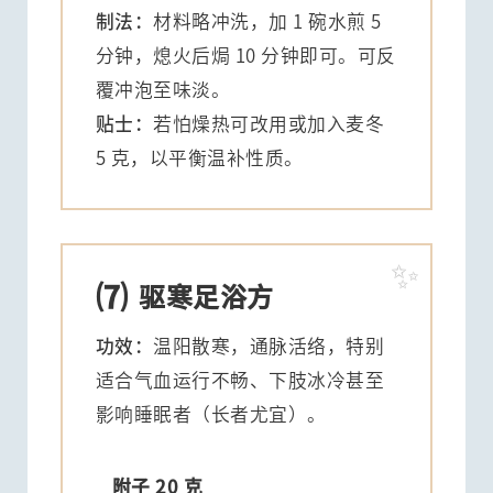
制法：
材料略冲洗，加 1 碗水煎 5
分钟，熄火后焗 10 分钟即可。可反
覆冲泡至味淡。
贴士：
若怕燥热可改用或加入麦冬
5 克，以平衡温补性质。
⑺
驱寒足浴方
功效：
温阳散寒，通脉活络，特别
适合气血运行不畅、下肢冰冷甚至
影响睡眠者（长者尤宜）。
附子 20 克