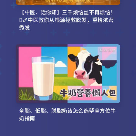
【中医．话你知】三千烦恼丝不再烦恼！
‍♂️中医教你从根源拯救脱发，重拾浓密
秀发
全脂、低脂、脱脂奶该怎么选拏全方位牛
奶指南