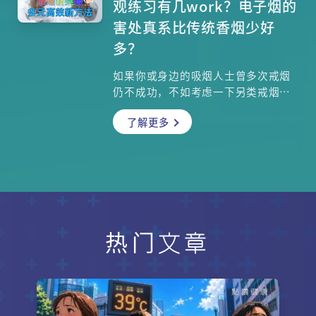
观练习有几work？电子烟的
场竞技游戏反而是良药。这就是中医
害处真系比传统香烟少好
智慧中的「情志相胜」疗法。 本文结
多？
合中医七情与现代 MBTI 性格标签，
揭露情绪之间动态平衡的秘密，并详
如果你或身边的吸烟人士曾多次戒烟
细解析了为什么某些性格容易罹患特
仍不成功，不如考虑一下另类戒烟方
定疾病，并提供应对方案。你会学到
法：中医针灸和静观戒烟方法。针灸
如何像园艺师一样，利用不同情绪的
了解更多
戒烟的过程如何？刺激穴位如何达到
能量来「以毒攻毒」，在混沌的现代
戒烟效果？静观训练看似玄妙，它如
生活中，为自己建立一套强大的情绪
何有效地让人放下吸烟的欲望？有些
免疫系统。
人认为吸另类烟（例如电子烟）比传
统香烟的害处较少，是否真的？香港
中文大学医学院公共卫生及基层医疗
学院副教授李锦培教授、博爱医院注
册中医师黄子欣医师为你详细讲解！
热门文章