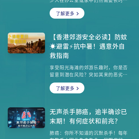
开启冷气。不过长期处于冷气环境
了解更多
中，容易引发一系列身体不适，现代
医学称之为「冷气病」，而中医则有
相应的调理与预防之道。注册中医师
杨明霞博士，从中医角度深入讲解冷
【香港郊游安全必读】防蚊
气病的症状、成因及实用应对方法，
☀️避雷⚡️抗中暑！遇意外自
更教大家用汤水与日常习惯轻松驱散
救指南
风寒，改善头痛、疲倦、关节痛等不
适！
享受阳光海滩的郊游乐趣时，你是否
留意到潜在风险？突如其来的恶劣天
气、中暑危机、甚至蚊虫叮咬，都可
了解更多
能让轻松的郊游演变成急症室之旅。
玛丽医院急症科顾问医生徐锡汉医生
为大家深入剖析香港郊游常见意外及
专业应对策略，助你安全出行。
无声杀手肺癌，逾半确诊已
末期！有何症状和前兆？
肺癌：你所不知道的沉默杀手！每年