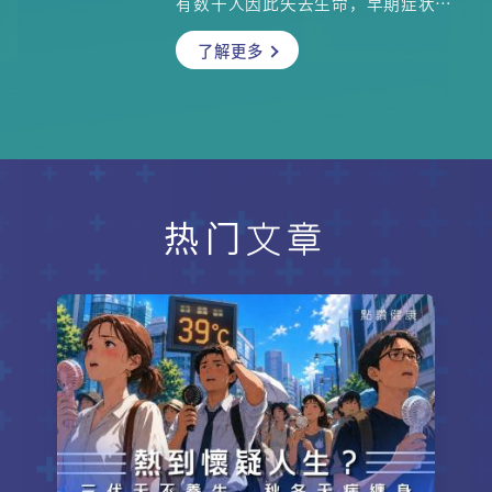
有数千人因此失去生命，早期症状像
幽灵般隐藏，包括声沙、胸痛、背痛
了解更多
等。当你发觉不对劲时，或许已经错
过了黄金治疗期！本集请来临床肿瘤
科专科梁广泉医生及临床肿瘤科专科
医生兼注册中医师苏子谦为大家讲
解。
热门文章