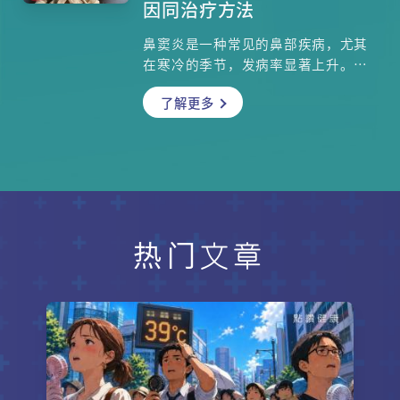
因同治疗方法
日常饮食中的Dos & Don’ts，有助
我们远离抑郁！
鼻窦炎是一种常见的鼻部疾病，尤其
在寒冷的季节，发病率显著上升。许
多人误以为鼻水长流或鼻塞只是普通
了解更多
的感冒症状，但实际上，这可能是鼻
窦炎在作怪。本集邀请了耳鼻喉科专
科医生杜永禧医生，一同探讨鼻窦炎
的症状、成因、诊断方法以及治疗方
案，帮助你更好地了解这一疾病。
热门文章