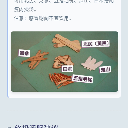
可用北芪、党参、五指毛桃、淮山、白术搭配
瘦肉煲汤。
注意：感冒期间不宜饮用。
终极睡眠建议