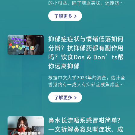
的小根茎，除了增添美味，还能抗氧
化、抗炎，甚至能舒缓孕吐和经痛！
了解更多
不仅如此，还能助你消化、减肥，对
糖尿病患者特别友好哦！中医看它是
驱寒暖身的好帮手，注册中医师彭子
芯更会分享食用姜时需要留意的地
抑郁症症状与情绪低落如何
方。快来了解这位常见的伙伴，让姜
分辨？抗抑郁药都有副作用
成为你生活的一部分吧！
吗？饮食Dos & Don’ts帮
你远离抑郁
根据中文大学2023年的调查，估计全
香港约有一成人有抑郁症或焦虑症的
情况，究竟抑郁症的成因是什么？一
了解更多
般人情绪低落、失眠或胃口欠佳，是
否就是患上抑郁症？原来两者之间有
一个非常明显的区别！现时的治疗方
案以抗抑郁药为主，它有否严重副作
鼻水长流唔系感冒咁简单？
用？精神科专科麦棨诺医生为大家介
一文拆解鼻窦炎嘅症状、成
绍抑郁症，注册营养师梁嘉文亦分享