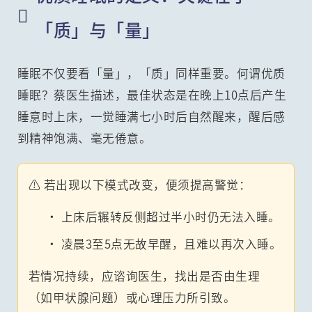

「质」与「量」
睡眠不仅要看「量」，「质」同样重要。何谓优质
睡眠？蔡医生描述，最佳状态是在晚上10点后产生
睡意时上床，一觉睡满七小时后自然醒来，醒后感
到精神饱满、毫无倦意。
⚠️ 若出现以下模式改变，便须提高警觉：
• 上床后辗转反侧超过半小时仍无法入睡。
• 凌晨3至5点无故早醒，且难以再次入睡。
若情况持续，应谘询医生，找出是否由生理
（如甲状腺问题）或心理压力所引致。