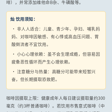
啡），并常添加维他命B杂、牛磺酸等。
灿 饮用须知：
• 非人人适合：儿童、青少年、孕妇、哺乳妈
妈、对咖啡因敏感、有心悸或高血压问题、胃
酸倒流者不宜饮用。
• 小心心理依赖：虽不会生理成瘾，但容易因
疲惫恶性循环而产生心理依赖。
• 注意糖分与热量：高糖分可能带来短暂兴
奋，但长期摄取恐致肥。
咖啡因摄取上限：健康成年人每日建议摄取量约300
毫克（约3杯普通咖啡）。若饮用市售意式咖啡（中