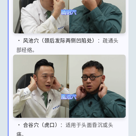
•
风池穴（颈后发际两侧凹陷处）
：疏通头
部经络。
•
合谷穴（虎口）
：适用于头面昏沉或头
痛。