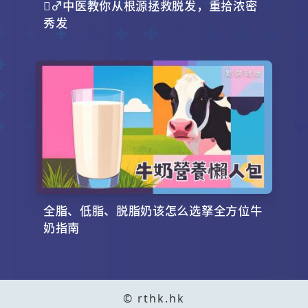
‍♂️中医教你从根源拯救脱发，重拾浓密
秀发
全脂、低脂、脱脂奶该怎么选拏全方位牛
奶指南
© rthk.hk