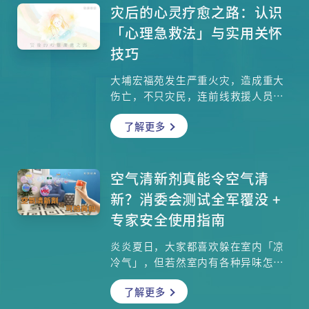
致鼻水倒流，大大影响睡眠质素，有
灾后的心灵疗愈之路：认识
什么方法可以关掉鼻子的水龙头，还
「心理急救法」与实用关怀
给患者一夜好眠？治疗方面，服用抗
技巧
敏药、喷鼻剂、洗鼻、针灸，甚至手
术，哪些病人适合使用哪种疗法？
大埔宏福苑发生严重火灾，造成重大
伤亡，不只灾民，连前线救援人员与
广大市民都承受着巨大的心理冲击。
了解更多
本文整理了香港红十字会临床心理学
家张依励博士的专业指导，深入介绍
国际认可的「3L心理急救法」，提供
一套清晰、易操作的步骤，教您如何
空气清新剂真能令空气清
在灾难发生后为身边人提供即时、有
新？消委会测试全军覆没 +
效的心理支援。学习这些技巧，不仅
专家安全使用指南
能帮助受灾者稳定情绪，更是社区集
体疗愈、共建心理韧性的关键。
炎炎夏日，大家都喜欢躲在室内「凉
冷气」，但若然室内有各种异味怎么
办？许多人会立刻拿出空气清新剂喷
了解更多
洒，瞬间香气扑鼻，彷佛问题迎刃而