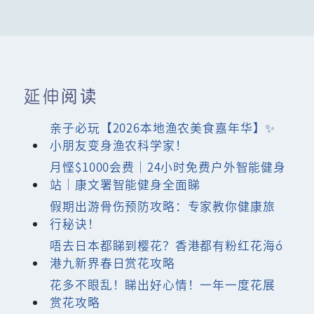
延伸阅读
亲子必玩【2026本地渔农美食嘉年华】✨
小朋友变身渔农科学家！
月悭$1000会费｜24小时免费户外智能健身
站｜康文署智能健身全面睇
假期出游骨伤预防攻略：专家教你健康旅
行秘诀！
唔去日本都睇到樱花？香港都有粉红花海ó
港九新界春日赏花攻略
花多不眼乱！睇出好心情！一年一度花展
赏花攻略