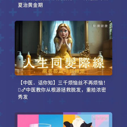
夏治黄金期
【中医．话你知】三千烦恼丝不再烦恼！
‍♂️中医教你从根源拯救脱发，重拾浓密
秀发