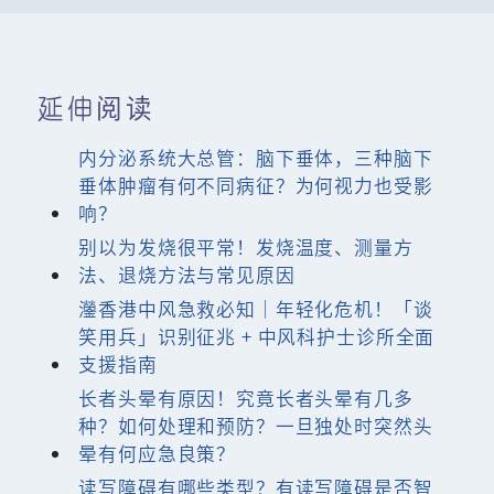
延伸阅读
内分泌系统大总管：脑下垂体，三种脑下
垂体肿瘤有何不同病征？为何视力也受影
响？
别以为发烧很平常！发烧温度、测量方
法、退烧方法与常见原因
灐香港中风急救必知｜年轻化危机！「谈
笑用兵」识别征兆 + 中风科护士诊所全面
支援指南
长者头晕有原因！究竟长者头晕有几多
种？如何处理和预防？一旦独处时突然头
晕有何应急良策？
读写障碍有哪些类型？有读写障碍是否智