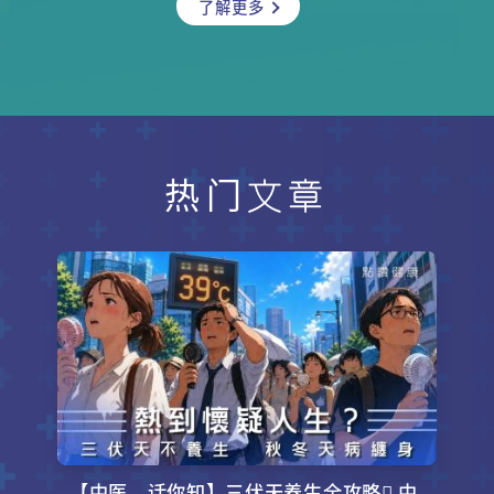
了解更多
否真的？原来理想的下巴形状有一套
无论你是牛肉控还是健康主义者，这
量度标准，先天性下巴后缩有可能影
篇完整攻略都将颠覆你对牛肉的想
响呼吸，有什么改善方法？整形外科
像！
专科廖轩麟医生为你详细解说。
热门文章
【中医．话你知】三伏天养生全攻略 中