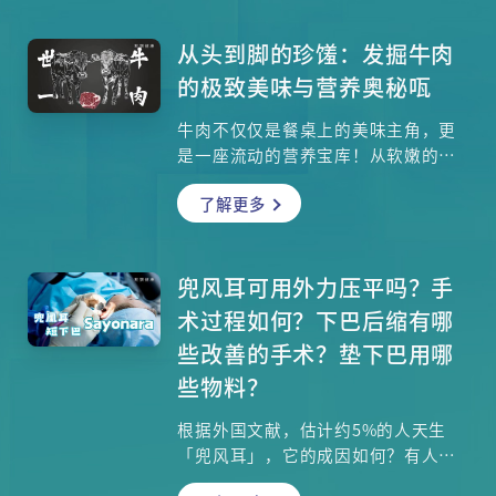
受真菌感染而长癣等，这些全都有可
能是糖尿病引致！当血糖过高，血液
从头到脚的珍馐：发掘牛肉
流过的身体各器官都会出现反应，而
的极致美味与营养奥秘咓
皮肤可说是最明显的表征之一。糖尿
病皮肤症状高达6成患者会出现，若合
牛肉不仅仅是餐桌上的美味主角，更
并出现「眼周浮肿、皮肤痒、黑色棘
是一座流动的营养宝库！从软嫩的牛
皮、真菌感染」等现象，务必立即检
柳到富有嚼劲的板腱，每个部位都蕴
测血糖。本文解析糖尿病皮肤病变的
了解更多
藏着独特的风味与口感。你知道吗？
关键特征与自救对策！
牛肉富含优质蛋白质，更是补充铁质
的冠军食材，难怪长辈总说「吃完牛
肉脸色红润」。除此之外，牛肉中的
兜风耳可用外力压平吗？手
锌元素还是抗氧化的重要推手，能帮
术过程如何？下巴后缩有哪
助我们对抗自由基、延缓老化。但许
些改善的手术？垫下巴用哪
多人担心吃牛肉会增加胆固醇，对心
些物料？
脏造成负担，这究竟是迷思还是事
实？本文将带你深入探索牛肉的营养
根据外国文献，估计约5%的人天生
价值，破解常见健康迷思，并从港大
「兜风耳」，它的成因如何？有人说
医学院院长的专业角度，学习如何在
婴儿时期可自行用外力把它压平，是
享受美味的同时，吃得健康又安心。