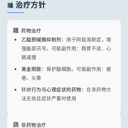
治疗方针
塳
離
药物治疗
乙醯胆碱酶抑制剂：
用于阿兹海默症，增
强脑部讯号。可能副作用：肠胃不适、心
跳减慢
美金刚胺：
保护脑细胞。可能副作用：疲
倦、头晕
针对行为与心理症状的药物：
在非药物方
法无效且症状严重时使用
鵎
非药物治疗