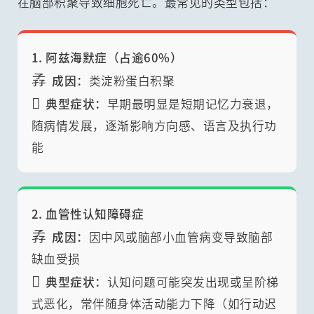
在脑部积聚导致细胞死亡。最常见的类型包括：
1. 阿兹海默症（占逾60%）
孨
成因：
类淀粉蛋白积聚

典型症状：
早期最明显是短期记忆力衰退，
随病情发展，逐渐影响方向感、语言及执行功
能
2. 血管性认知障碍症
孨
成因：
因中风或脑部小血管病变导致脑部
缺血受损

典型症状：
认知问题可能突发出现或呈阶梯
式恶化，常伴随身体活动能力下降（如行动迟