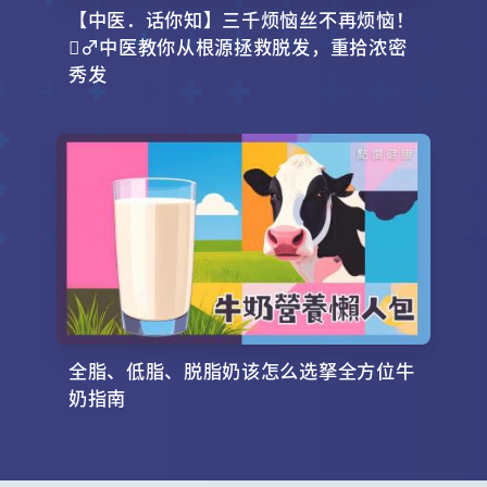
【中医．话你知】三千烦恼丝不再烦恼！
‍♂️中医教你从根源拯救脱发，重拾浓密
秀发
全脂、低脂、脱脂奶该怎么选拏全方位牛
奶指南