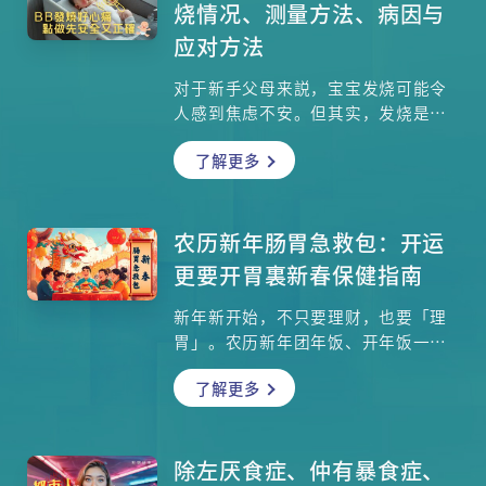
烧情况、测量方法、病因与
应对方法
对于新手父母来説，宝宝发烧可能令
人感到焦虑不安。但其实，发烧是儿
童常见的症状之一，通常是身体对感
了解更多
染或其他健康问题的反应。了解发烧
的情况、如何正确探热、常见的病因
及应对方法，有助于父母在面对这一
情况时保持冷静，采取适当的处理措
农历新年肠胃急救包：开运
施。本文将为爸爸妈妈们分享这些关
更要开胃裏新春保健指南
键知识，有助应对宝宝的发烧情况。
新年新开始，不只要理财，也要「理
胃」。农历新年团年饭、开年饭一餐
接一餐，过年期间大鱼大肉、甜品饮
了解更多
品样样齐，虽然气氛欢乐，但不少人
过后却感到胃胀、消化不良、甚至胃
酸倒流。医生提醒，这些情况往往源
于暴饮暴食和三餐不定时。想在新一
除左厌食症、仲有暴食症、