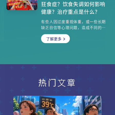
年告别「节日肠胃病」，从改变饮食
狂食症？饮食失调如何影响
习惯开始就最实际。让我们从节庆饮
健康？治疗重点是什么？
食陷阱谈起，并尝试两款简单又健康
的除腻食谱，让身体重新开机！守住
有些人因过度重视体重，或一些长期
肠胃健康，就是新一年最实际的自我
缺乏自信等心理问题，造成不同的饮
投资。
食失调疾病，包括厌食症、暴食症和
了解更多
狂食症，这三种患者会出现什么征
状？家人和朋友要注意哪些警号？治
疗饮食失调的方案要多管齐下，其中
包括哪些心理治疗和药物治疗？精神
科专科张汉奇医生与心理学家陈颂恩
博士为你讲解。
热门文章