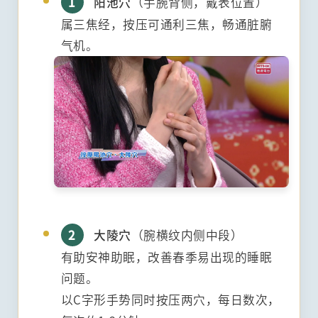
1
阳池穴
（手腕背侧，戴表位置）
属三焦经，按压可通利三焦，畅通脏腑
气机。
2
大陵穴
（腕横纹内侧中段）
有助安神助眠，改善春季易出现的睡眠
问题。
以C字形手势同时按压两穴，每日数次，