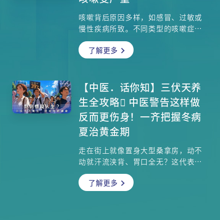
营养秘密、拣选技巧、保存方法，还
有医生教你如何用椰菜健康减肥，以
咳嗽背后原因多样，如感冒、过敏或
及一道精致的三色椰菜卷食谱，让你
慢性疾病所致。不同类型的咳嗽症状
由内到外爱上这种平凡却不简单的超
各异，应对方法也需因人而异。本文
级食材！点击查看文章，成为椰菜达
了解更多
将全面剖析咳嗽成因与分类，并分享
人！
不宜食用的食物与中医见解，帮助大
家找到合适的方法，改善咳嗽困扰。
【中医．话你知】三伏天养
生全攻略 中医警告这样做
反而更伤身！一齐把握冬病
夏治黄金期
走在街上就像置身大型桑拿房，动不
动就汗流浃背、胃口全无？这代表一
年中最考验身体的「三伏天」来了！
了解更多
狂灌冻饮、冷气开到20度直吹，真的
能消暑吗？小心换来的是经痛、胃痛
和无尽的疲惫！中医教授指出，三伏
天虽然酷热难耐，却是人体阳气最