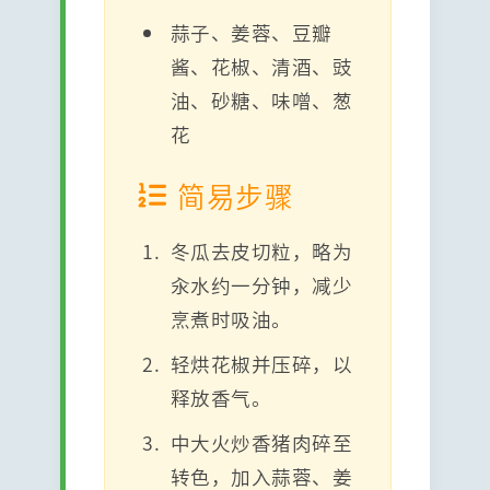
蒜子、姜蓉、豆瓣
酱、花椒、清酒、豉
油、砂糖、味噌、葱
花
简易步骤
冬瓜去皮切粒，略为
汆水约一分钟，减少
烹煮时吸油。
轻烘花椒并压碎，以
释放香气。
中大火炒香猪肉碎至
转色，加入蒜蓉、姜