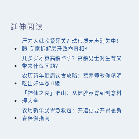
延伸阅读
压力大就咬紧牙关？珐琅质无声消失中！
醴 专家拆解磨牙致命真相⚡
几多岁才算高龄怀孕？高龄男士对生育又
带来什么问题？
农历新年健康饮食攻略：营养师教你精明
吃出好体态 綾
「神仙之食」淮山：从健脾养胃到创意料
理大全
农历新年肠胃急救包：开运更要开胃裏新
春保健指南