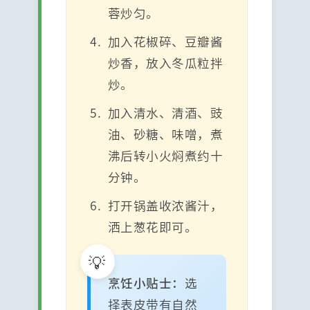
蓉炒匀。
加入花椒碎、豆瓣酱
炒香，放入冬瓜粒拌
炒。
加入清水、清酒、豉
油、砂糖、味噌，煮
沸后转小火焖煮约十
分钟。
打开锅盖收浓酱汁，
洒上葱花即可。
烹饪小贴士：
选
择表皮带有自然