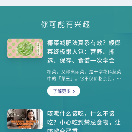
你可能有兴趣
椰菜减肥法真系有效？綾椰
菜终极懒人包：营养、拣
选、保存、食谱一次学会
椰菜，又称高丽菜，是十字花科蔬菜
中的「菜王」。它不仅价格亲民，营
养价值更是惊人！椰菜主要提供水分
了解更多
和膳食纤维，有助促进肠道健康、控
制体重。丰富的钾质能帮助调节血
压，而叶酸含量对准备怀孕或怀孕初
期的女士尤其重要。想知道青椰菜和
咳嗽什么该吃，什么不该
紫椰菜哪个营养更胜一筹？答案是两
吃？小心吃到禁忌食物，让
者各有千秋！本文将全面拆解椰菜的
咳嗽变严重