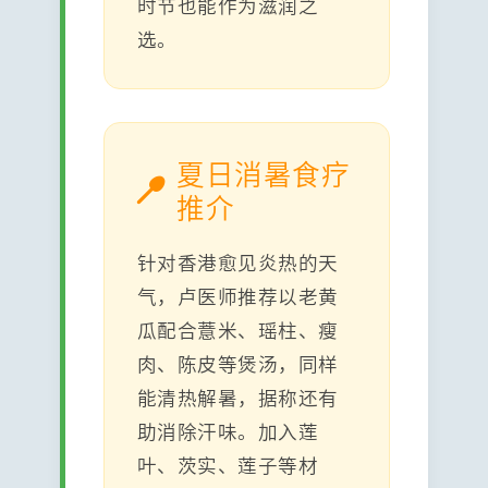
时节也能作为滋润之
选。
夏日消暑食疗
推介
针对香港愈见炎热的天
气，卢医师推荐以老黄
瓜配合薏米、瑶柱、瘦
肉、陈皮等煲汤，同样
能清热解暑，据称还有
助消除汗味。加入莲
叶、茨实、莲子等材