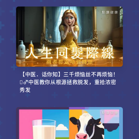
【中医．话你知】三千烦恼丝不再烦恼！
‍♂️中医教你从根源拯救脱发，重拾浓密
秀发