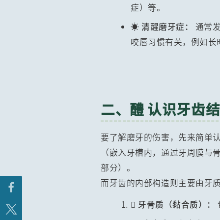
症）等。
☀️ 清醒磨牙症：
通常发
咬唇习惯有关，例如长
二、醴 认识牙齿
要了解磨牙的伤害，先来简单
（嵌入牙槽内，通过牙周膜与
部分）。
而牙齿的内部构造则主要由牙
 牙骨质（黏合质）：