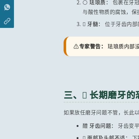
⚪ 珐琅质：
包裹在牙冠
与酸性物质的腐蚀，保
 牙髓：
位于牙齿内部
⚠️
专家警告：
珐琅质内部
三、 长期磨牙的
如果放任磨牙问题不管，长此
醴
牙齿问题：
牙齿变平

面部及头部不适：
下