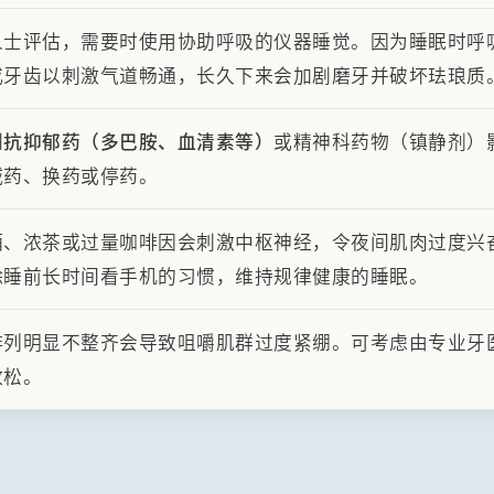
人士评估，需要时使用协助呼吸的仪器睡觉。因为睡眠时呼
或牙齿以刺激气道畅通，长久下来会加剧磨牙并破坏珐琅质
到
抗抑郁药（多巴胺、血清素等）
或精神科药物（镇静剂）
减药、换药或停药。
酒、浓茶或过量咖啡因会刺激中枢神经，令夜间肌肉过度兴
除睡前长时间看手机的习惯，维持规律健康的睡眠。
排列明显不整齐会导致咀嚼肌群过度紧绷。可考虑由专业牙
放松。