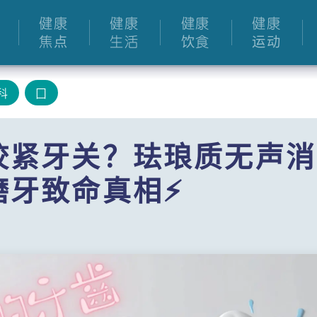
健康
健康
健康
健康
焦点
生活
饮食
运动
科
囗
咬紧牙关？珐琅质无声消
磨牙致命真相⚡