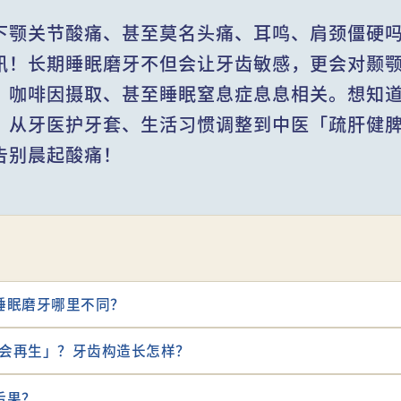
下颚关节酸痛、甚至莫名头痛、耳鸣、肩颈僵硬
讯！长期睡眠磨牙不但会让牙齿敏感，更会对颞
、咖啡因摄取、甚至睡眠窒息症息息相关。想知
，从牙医护牙套、生活习惯调整到中医「疏肝健脾
告别晨起酸痛！
睡眠磨牙哪里不同？
不会再生」？牙齿构造长怎样？
后果？