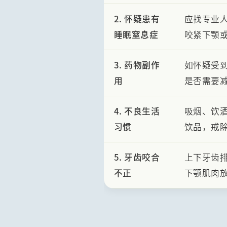
2. 怀疑患有
应找专业
睡眠窒息症
咬紧下颚
3. 药物副作
如怀疑受
用
是否需要
4. 不良生活
吸烟、饮
习惯
饮品，戒
5. 牙齿咬合
上下牙齿
不正
下颚肌肉