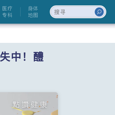
医疗
身体
专科
地图
失中！醴