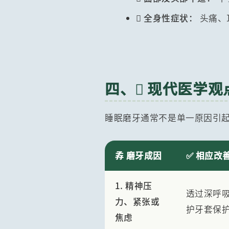

全身性症状：
头痛、
四、 现代医学
睡眠磨牙通常不是单一原因引
孨 磨牙成因
✅ 相应改
1. 精神压
透过深呼
力、紧张或
护牙套保
焦虑