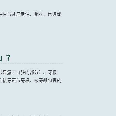
往往与过度专注、紧张、焦虑或
」？
（显露于口腔的部分）、牙根
连接牙冠与牙根、被牙龈包裹的