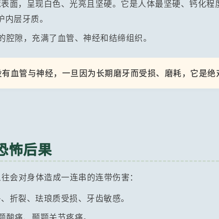
表面，呈现白色、光亮且坚硬。它是人体最坚硬、钙化程
护内层牙质。
的腔隙，充满了血管、神经和结缔组织。
没有血管与神经，一旦因为长期磨牙而受损、磨耗，它是绝
恐怖后果
以往会对身体造成一连串的连带伤害：
、折裂、珐琅质受损、牙齿敏感。
颚酸痛、颞颚关节疼痛。