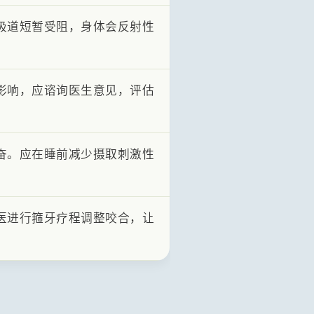
吸道短暂受阻，身体会反射性
。
影响，应谘询医生意见，评估
奋。应在睡前减少摄取刺激性
医进行箍牙疗程调整咬合，让