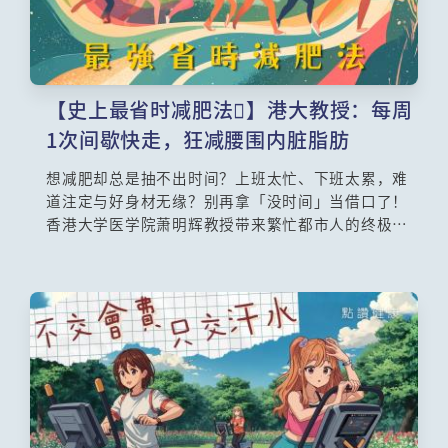
【史上最省时减肥法】港大教授：每周
1次间歇快走，狂减腰围内脏脂肪
想减肥却总是抽不出时间？上班太忙、下班太累，难
道注定与好身材无缘？别再拿「没时间」当借口了！
香港大学医学院萧明辉教授带来繁忙都市人的终极救
星——「间歇快走」。这不是普通的饭后散步，而是
利用科学的「快慢交替」公式，把走路变成最高效的
燃脂机器。临床实证，每周只要做一次75分钟，效果
竟然跟传统运动三次一模一样！不管是难搞的大肚
腩、全身赘肉，还是危害健康的内脏脂肪通通一网打
尽。这篇文章为你拆解黄金燃脂公式，让你用最短时
间看见瘦身曙光！