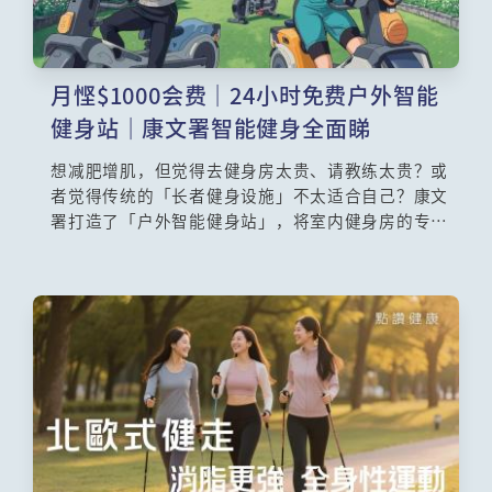
月悭$1000会费｜24小时免费户外智能
健身站｜康文署智能健身全面睇
想减肥增肌，但觉得去健身房太贵、请教练太贵？或
者觉得传统的「长者健身设施」不太适合自己？康文
署打造了「户外智能健身站」，将室内健身房的专业
器材搬到户外，而且24小时免费任你用！这里的智能
器材与一般公园设施完全不同——只需用手机扫描QR
Code，即可记录训练次数、消耗卡路里。现场更设有
智能测量站，免费帮你量度身高、体重、BMI、体
脂、手握力及平衡力，让你清楚掌握自己的体质变
化。立即带大家直击现场，看看这个「智能健身房」
如何颠覆你的运动体验。 檵