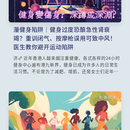
灐健身陷阱｜健身过度恐酿急性肾衰
竭？重训闭气、按摩枪误用可致中风！
医生教你避开运动陷阱
济️‍♂️ 近年香港人越来越注重健康，各式各样的24小时
健身中心遍布港九新界，健身已成为许多人的日常生
活习惯。不论是为了减肥、增肌，还是女士们近年热
捧的普拉提，大家都在追求更完美的体态。然而，运
动固然对身体有益，但背后亦隐藏着不少容易被忽略
的盲点。如果你抱着「No pain, no gain」的心态盲
目苦练，甚至放松警惕，健身随时会变成「伤身」。
本文为大家拆解健身常见的致命陷阱与正确的热身与
冷却运动，更附上每日蛋白质摄取分量计算公式，教
你聪明增肌不伤身。