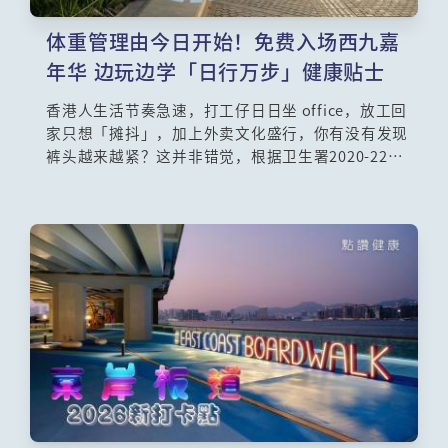
体重管理由今日开始！免费入场西九嘉
年华 边玩边学「日行万步」健康贴士
香港人生活节奏急速，打工仔日日坐 office，放工回
家只想「摊抖」，加上外卖文化盛行，你有没有发现
裤头越来越紧？这并非错觉，根据卫生署2020-22年
度人口健康调查显示，香港超过一半（51.3%）的成
年人口正面临超重甚至肥胖的困扰，情况进一步恶化
。肥胖不仅影响外观，更是引发「三高」（高血压、
高血糖、高血脂）、中风、关节炎甚至多种癌症的元
凶 。为了应对这个迫在眉睫的健康危机，并响应国家
「体重管理年」的号召，香港特区政府近日推出了首
份《体重管理行动计划》，这个计划的头炮活动，就
是一个适合一家大细、免费入场的周末好去处——
「体重管理×日行万步挑战」啓动礼暨嘉年华！