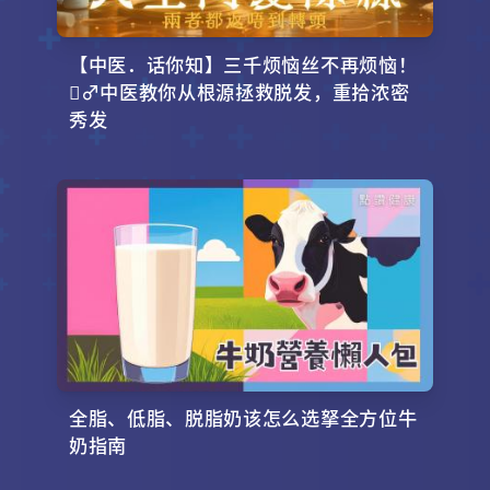
【中医．话你知】三千烦恼丝不再烦恼！
‍♂️中医教你从根源拯救脱发，重拾浓密
秀发
全脂、低脂、脱脂奶该怎么选拏全方位牛
奶指南