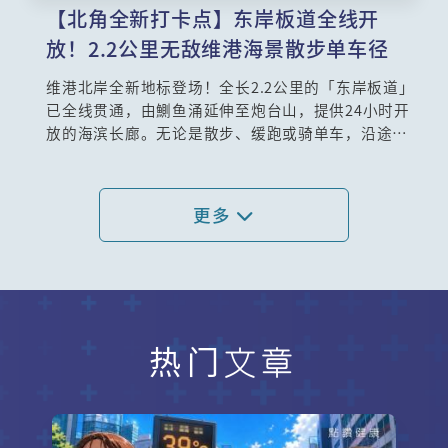
【北角全新打卡点】东岸板道全线开
放！2.2公里无敌维港海景散步单车径
维港北岸全新地标登场！全长2.2公里的「东岸板道」
已全线贯通，由鰂鱼涌延伸至炮台山，提供24小时开
放的海滨长廊。无论是散步、缓跑或骑单车，沿途皆
可欣赏维港日夜景致。重点设施包括维港首创的开合
桥、玻璃地板观景台、宠物友善区及多个主题园区，
更设有亲子充电单车及钓鱼平台，适合一家大小同
更多
游。即日起，来东岸板道体验城市与海滨交融的悠闲
时光，探索港岛北岸最美海岸线！
热门文章