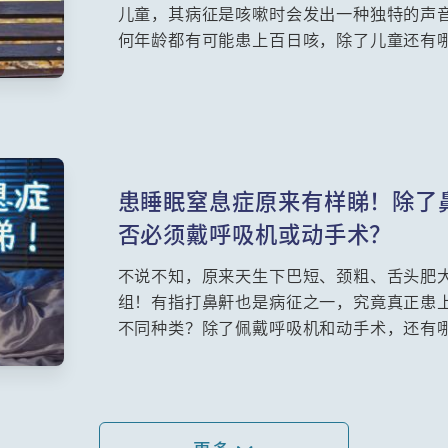
儿童，其病征是咳嗽时会发出一种独特的声
何年龄都有可能患上百日咳，除了儿童还有
接种百日咳疫苗？若怀孕期间染病，应如何
解。
患睡眠窒息症原来有样睇！除了
否必须戴呼吸机或动手术？
不说不知，原来天生下巴短、颈粗、舌头肥
组！有指打鼻鼾也是病征之一，究竟真正患
不同种类？除了佩戴呼吸机和动手术，还有
活和健康有什么影响？今次请来耳鼻喉科专
认识这个病。