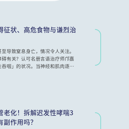
碍征状、高危食物与谦烈治
甚至导致窒息身亡，情况令人关注。
障碍有关？认可名册言语治疗师邝嘉
性吞咽」的状况。当神经和肌肉逐渐
大增加鲠喉风险。
管老化！拆解迟发性哮喘3
有副作用吗？