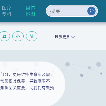
医疗
身体
专科
地图
肩
心
肺
显示更多
皮肤
情绪
键部分，更是维持生命所必需
经常忽视其保养，导致咽喉不
健知识至关重要，助我们有效预