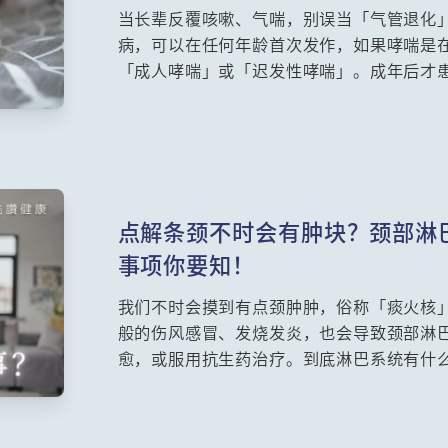
当长辈反覆咳嗽、气喘，别误当「气管退化
病，可以在任何年龄首次发作，如果哮喘是
「成人哮喘」或「迟发性哮喘」。成年后才
港现有33万哮喘患者，每年70-90人死于
统疾病有何明显分别？为何成年人或长者患
类固醇会有副作用吗？长者不懂使用吸入器
科学系临床副教授何重文医生为大家讲解。
点解条颈不时会有肿块？颈部淋
事项你要知！
我们不时会摸到有点颈肿肿，俗称「痰火核
般的伤风感冒、发烧发炎，也会导致颈部淋
愈，或服用抗生药治疗。到底淋巴系统有什
觉颈部淋巴结节肿胀，哪些情况需要担心？
威尔斯亲王医院耳鼻喉科部门主管王维扬医