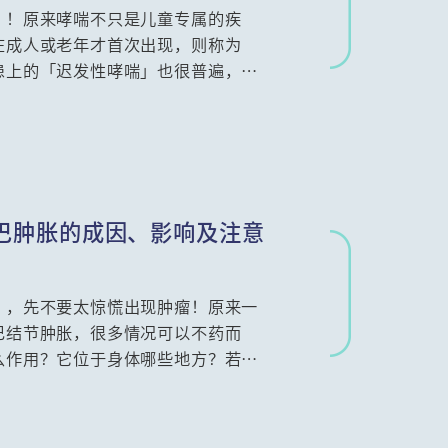
」！原来哮喘不只是儿童专属的疾
在成人或老年才首次出现，则称为
患上的「迟发性哮喘」也很普遍，香
哮喘急性发作。到底哮喘与一般呼吸系
哮喘的病情更严重？长期使用吸入式
怎么办？港大医学院临床医学学院内
巴肿胀的成因、影响及注意
」，先不要太惊慌出现肿瘤！原来一
巴结节肿胀，很多情况可以不药而
么作用？它位于身体哪些地方？若发
经常听到抽针检查，过程会否很痛？
生会为大家逐一讲解。