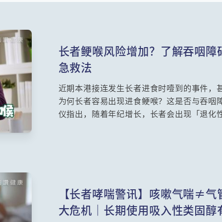
长者鲠喉风险增加？了解吞咽障
急救法
近期本港接连发生长者进食时噎到的事件，
为何长者容易出现进食鲠喉？这是否与吞咽
仪指出，随着年纪增长，长者会出现「退化
退化，吞咽的控制能力和力度便会减弱，大
【长者哮喘警讯】咳嗽气喘≠气
大危机｜长期使用吸入性类固醇