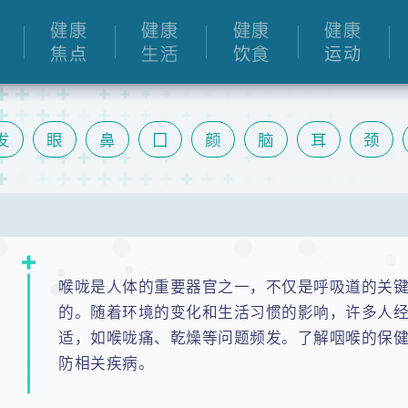
健康
健康
健康
健康
焦点
生活
饮食
运动
发
眼
鼻
囗
颜
脑
耳
颈
胆
肠
泌尿
关节
手
膝
脚
喉咙是人体的重要器官之一，不仅是呼吸道的关
的。随着环境的变化和生活习惯的影响，许多人
适，如喉咙痛、乾燥等问题频发。了解咽喉的保
防相关疾病。