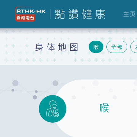
主页
身体地图
喉
全部
胃
肝
肾
生殖
喉