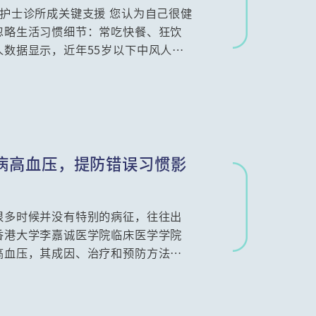
，护士诊所成关键支援 您认为自己很健
忽略生活习惯细节：常吃快餐、狂饮
数据显示，近年55岁以下中风人数
风急救程序更是关键。九龙东医院联网
问护师(中风科)刘敏珊为你解析✅中
 致命急救错误及✅ 中风科护士诊所
病高血压，提防错误习惯影
很多时候并没有特别的病征，往往出
香港大学李嘉诚医学院临床医学学院
高血压，其成因、治疗和预防方法。
大学中医学院助理讲师注册中医潘彦