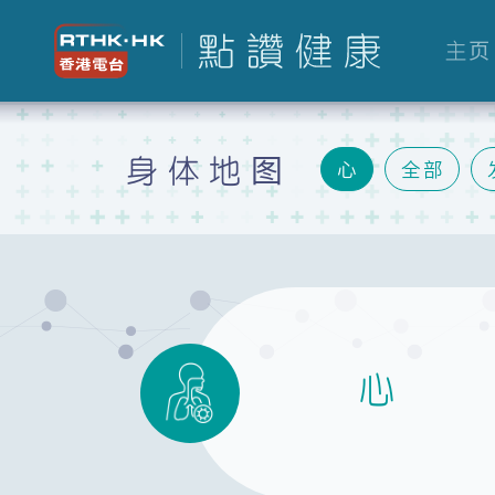
主页
身体地图
心
全部
胃
肝
肾
生殖
心