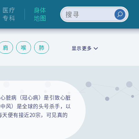
医疗
身体
专科
地图
肩
喉
肺
显示更多
皮肤
情绪
脉心脏病（冠心病）是引致心脏
和中风）是全球的头号杀手，以
即每天便有接近20宗，可见真的