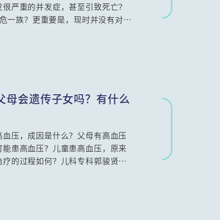
发很严重的并发症，甚至引致死亡？
的高危一族？更重要是，现时并没有对治
重要，我们可以怎样预防、何时需要
解。
父母会遗传子女吗？有什么
高血压，成因是什么？父母有高血压
可能患高血压？儿童患高血压，原来
治疗的过程如何？儿科专科郭骏贤医