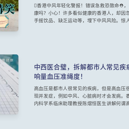
香港中风年轻化警报！错误急救恐致命⛑️
康吗？小心！许多看似健康的香港人，却因
手摇饮品、缺乏运动等，埋下中风风险。惊人
急升3成！预防中风刻不容缓！学习正确中
顾问护师(中风科)余忠诤、新界东医院联网顾
风年轻化趋势、✅「谈笑用兵」辨识口诀、✅
身心支援方案。
中西医合璧，拆解都市人常见疾
响量血压准绳度！
高血压是都市人很常见的疾病，但是高血压
现并发症，例如中风、心脏病时才会发病。
内科学系临床助理教授陈熠恒医生讲解何谓
而中医视高血压为肝肾阴阳失调，香港中文
璋医师也会分享中医的治疗方法。