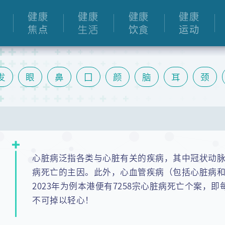
健康
健康
健康
健康
焦点
生活
饮食
运动
发
眼
鼻
囗
颜
脑
耳
颈
胆
肠
泌尿
关节
手
膝
脚
心脏病泛指各类与心脏有关的疾病，其中冠状动
病死亡的主因。此外，心血管疾病（包括心脏病
2023年为例本港便有7258宗心脏病死亡个案，
不可掉以轻心！