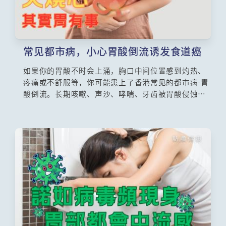
常见都市病，小心胃酸倒流诱发食道癌
如果你的胃酸不时会上涌，胸口中间位置感到灼热、
疼痛或不舒服等，你可能患上了香港常见的都市病-胃
酸倒流。长期咳嗽、声沙、哮喘、牙齿被胃酸侵蚀等
可能是胃酸倒流的征兆，若胃酸倒流的情况长期持
续，会增加患食道癌的风险。坊间有不少有关胃酸倒
流的迷思，香港中文大学医学院外科学系名誉临床副
教授黄健鸿医生讲解胃酸倒流，为大家解开各种迷
思。