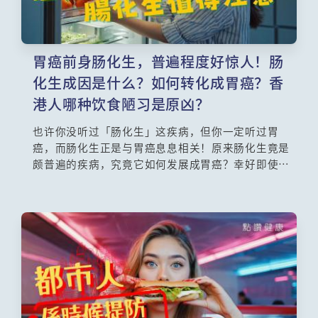
胃癌前身肠化生，普遍程度好惊人！肠
化生成因是什么？如何转化成胃癌？香
港人哪种饮食陋习是原凶？
也许你没听过「肠化生」这疾病，但你一定听过胃
癌，而肠化生正是与胃癌息息相关！原来肠化生竟是
颇普遍的疾病，究竟它如何发展成胃癌？幸好即使患
上肠化生并非必然会演化成胃癌，内窥镜手术能有效
切除病变部分，但如何防范复发，还得依靠平日好好
遵守「饮食Dos & Don'ts」，你会否也犯了其中一些
养胃大忌呢？香港大学李嘉诚医学院临床医学学院内
科学系临床副教授吕家联医生与你详细探讨。