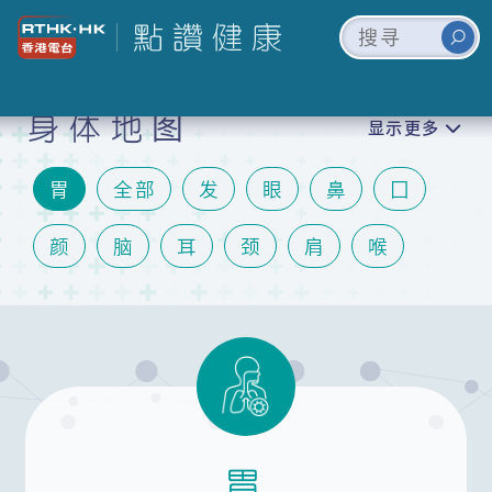
身体地图
显示更多
胃
全部
发
眼
鼻
囗
颜
脑
耳
颈
肩
喉
心
肺
肝
肾
胆
肠
泌尿
关节
手
膝
脚
皮肤
情绪
生殖
胃