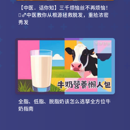
【中医．话你知】三千烦恼丝不再烦恼！
‍♂️中医教你从根源拯救脱发，重拾浓密
秀发
全脂、低脂、脱脂奶该怎么选拏全方位牛
奶指南