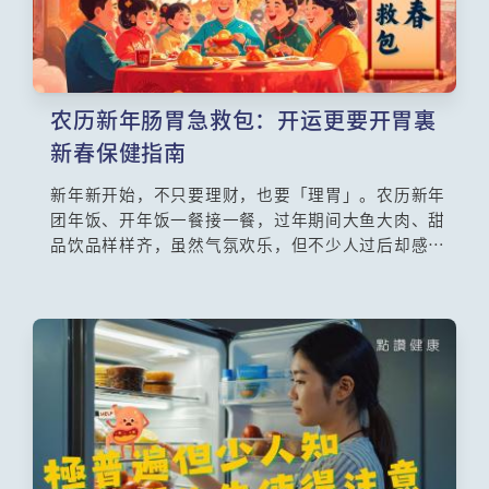
农历新年肠胃急救包：开运更要开胃裏
新春保健指南
新年新开始，不只要理财，也要「理胃」。农历新年
团年饭、开年饭一餐接一餐，过年期间大鱼大肉、甜
品饮品样样齐，虽然气氛欢乐，但不少人过后却感到
胃胀、消化不良、甚至胃酸倒流。医生提醒，这些情
况往往源于暴饮暴食和三餐不定时。想在新一年告别
「节日肠胃病」，从改变饮食习惯开始就最实际。让
我们从节庆饮食陷阱谈起，并尝试两款简单又健康的
除腻食谱，让身体重新开机！守住肠胃健康，就是新
一年最实际的自我投资。