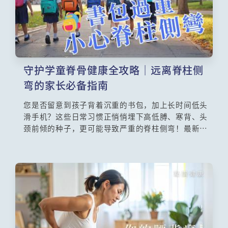
守护学童脊骨健康全攻略｜远离脊柱侧
弯的家长必备指南
您是否留意到孩子背着沉重的书包，加上长时间低头
滑手机？这些日常习惯正悄悄埋下高低膊、寒背、头
颈前倾的种子，更可能导致严重的脊柱侧弯！最新数
据触目惊心：2023年全港学童脊柱侧弯人数较前年飙
升60.8%！一项涵盖13间中小学、超过1700名学童的
脊柱侧弯普查计划更揪出22宗确诊个案。守护孩子的
脊骨健康，刻不容缓！