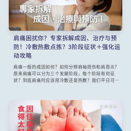
肩痛困扰你？专家拆解成因、治疗与预
防！冷敷热敷点拣？3阶段征状＋强化运
动攻略
肩痛一般的成因如何？如何分辨肩袖损伤和肩周炎？
原来肩痛可以分为三个发展阶段，每个阶段有何征
状？到底肩痛时应该用冷敷还是热敷？我们平日可以
做什么运动去强化肌肉，预防肩袖损伤？本集由中西
医结合医学会委员、家庭医学专科医生赵志辉医生及
香港理工大学康复治疗科学系助理教授梁晓莛博士为
你详细讲解！