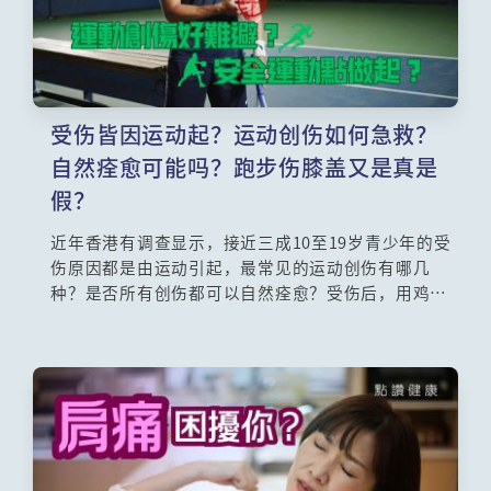
受伤皆因运动起？运动创伤如何急救？
自然痊愈可能吗？跑步伤膝盖又是真是
假？
近年香港有调查显示，接近三成10至19岁青少年的受
伤原因都是由运动引起，最常见的运动创伤有哪几
种？是否所有创伤都可以自然痊愈？受伤后，用鸡蛋
热敷患处的方法有否效用？跑步、深蹲对膝盖是好是
坏？「网球肘」又是一种什么伤患？本集邀请了注册
物理治疗师吴睿勤为大家解开种种运动创伤的迷思。