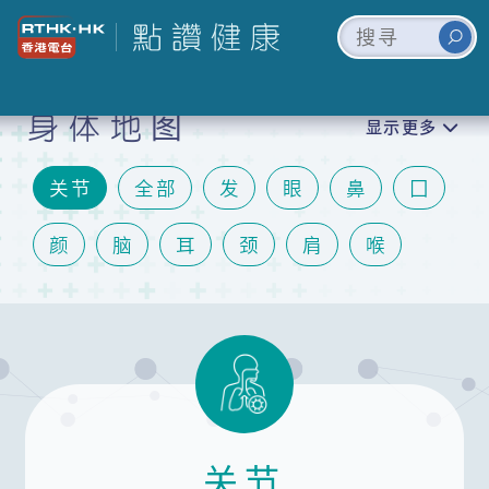
身体地图
显示更多
关节
全部
发
眼
鼻
囗
颜
脑
耳
颈
肩
喉
心
肺
胃
肝
肾
胆
肠
泌尿
手
膝
脚
皮肤
情绪
生殖
关节