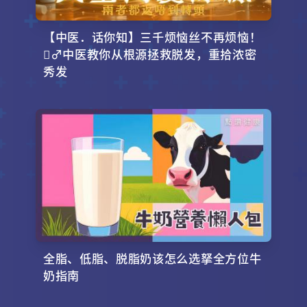
【中医．话你知】三千烦恼丝不再烦恼！
‍♂️中医教你从根源拯救脱发，重拾浓密
秀发
全脂、低脂、脱脂奶该怎么选拏全方位牛
奶指南