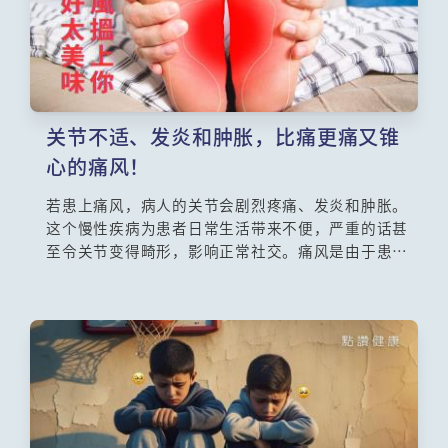
关节不适、发炎和肿胀，比痛更痛又锥
心的痛风！
若患上痛风，病人的关节会剧烈疼痛、发炎和肿胀。
这个慢性疾病为患者日常生活带来不便，严重的话甚
至令关节变得畸形，影响正常社交。痛风是由于患者
体内尿酸水平过高，超出身体可溶解的程度，部份病
因跟饮食习惯有关，所以有人叫它做「富贵病」。究
竟西医如何治疗痛风？本集请来香港中文大学内科及
药物治疗学系助理教授苏晧医生，为大家详细讲解痛
风的成因，并建议不同的治疗及预防方法。