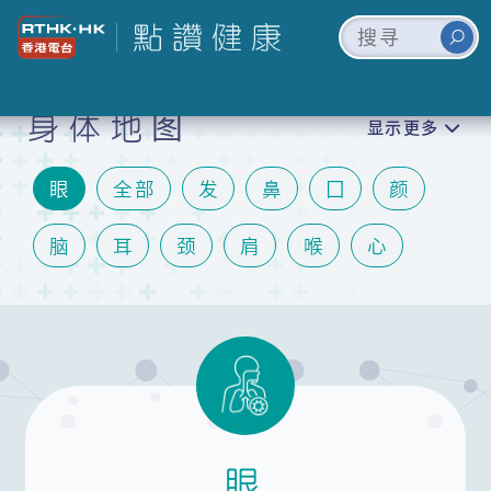
身体地图
显示更多
眼
全部
发
鼻
囗
颜
脑
耳
颈
肩
喉
心
肺
胃
肝
肾
胆
肠
泌尿
关节
手
膝
脚
皮肤
情绪
生殖
眼