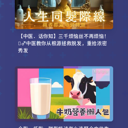
【中医．话你知】三千烦恼丝不再烦恼！
‍♂️中医教你从根源拯救脱发，重拾浓密
秀发