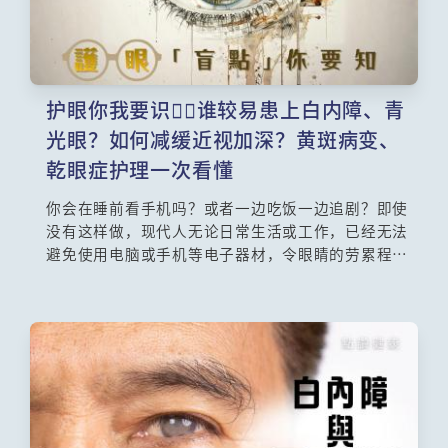
护眼你我要识️‍️谁较易患上白内障、青
光眼？如何减缓近视加深？黄斑病变、
乾眼症护理一次看懂
你会在睡前看手机吗？或者一边吃饭一边追剧？即使
没有这样做，现代人无论日常生活或工作，已经无法
避免使用电脑或手机等电子器材，令眼睛的劳累程度
达到前所未有的高峰。深近视、白内障、青光眼、黄
斑病变和乾眼症，都是现代都市人很寻常的眼睛毛
病，对于各自不同的病征，你绝对是不可不知！不然
的话，很可能你会遭视力小偷一点点洗劫视力，到发
现患病时可能已到了很严重的患病期了。