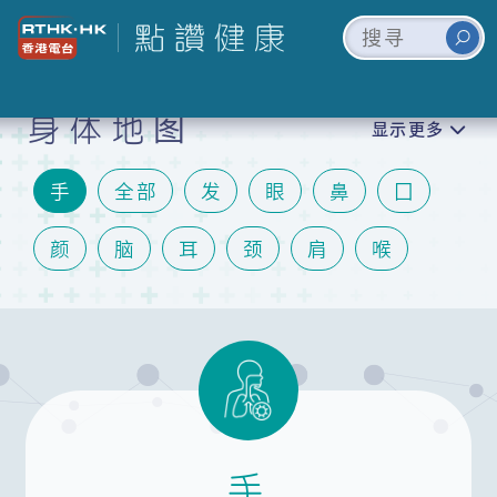
身体地图
显示更多
手
全部
发
眼
鼻
囗
颜
脑
耳
颈
肩
喉
心
肺
胃
肝
肾
胆
肠
泌尿
关节
膝
脚
皮肤
情绪
生殖
手