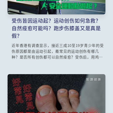
受伤皆因运动起？运动创伤如何急救？
自然痊愈可能吗？跑步伤膝盖又是真是
假？
近年香港有调查显示，接近三成10至19岁青少年的受
伤原因都是由运动引起，最常见的运动创伤有哪几
种？是否所有创伤都可以自然痊愈？受伤后，用鸡蛋
热敷患处的方法有否效用？跑步、深蹲对膝盖是好是
坏？「网球肘」又是一种什么伤患？本集邀请了注册
物理治疗师吴睿勤为大家解开种种运动创伤的迷思。