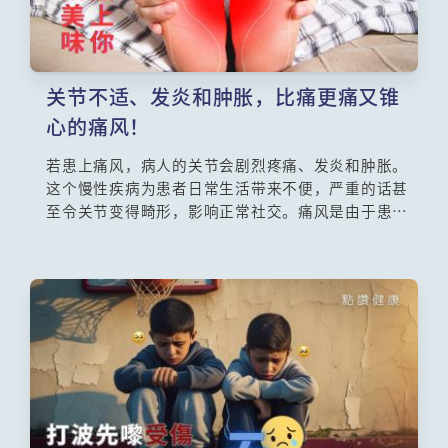
关节不适、发炎和肿胀，比痛更痛又锥
心的痛风！
若患上痛风，病人的关节会剧烈疼痛、发炎和肿胀。
这个慢性疾病为患者日常生活带来不便，严重的话甚
至令关节变得畸形，影响正常社交。痛风是由于患者
体内尿酸水平过高，超出身体可溶解的程度，部份病
因跟饮食习惯有关，所以有人叫它做「富贵病」。究
竟西医如何治疗痛风？本集请来香港中文大学内科及
药物治疗学系助理教授苏晧医生，为大家详细讲解痛
风的成因，并建议不同的治疗及预防方法。