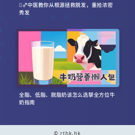
‍♂️中医教你从根源拯救脱发，重拾浓密
秀发
全脂、低脂、脱脂奶该怎么选拏全方位牛
奶指南
© rthk.hk