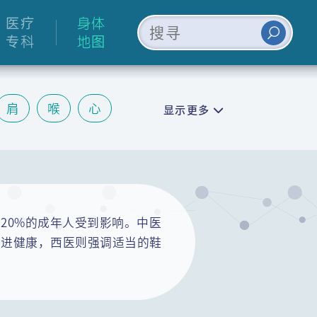
医疗
身体
专科
地图
肩
喉
心
显示更多
皮肤
情绪
20%的成年人受到影响。中医
促进健康，西医则强调适当的鞋