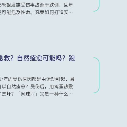
.5%银发族受伤事故源于跌倒，且年
更可能危及性命。究竟如何打造安全
证策略，带您全面掌握防跌要领。
急救？自然痊愈可能吗？跑
青少年的受伤原因都是由运动引起，最
可以自然痊愈？受伤后，用鸡蛋热敷
好是坏？「网球肘」又是一种什么伤
家解开种种运动创伤的迷思。