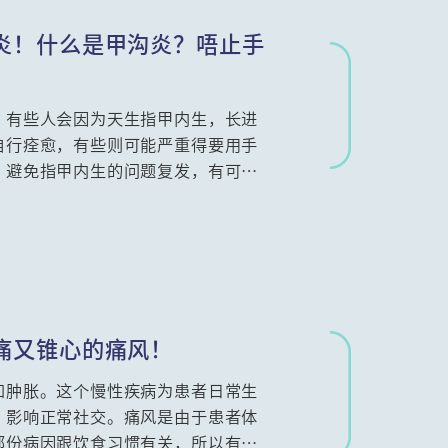
炎！什么是甲沟炎？唔止手
，有些人会因为天生指甲内生，长进
自行痊愈，有些则可能严重得要用手
？避免指甲内生的问题复发，有可能
形外科专科陈肖龙医生为你讲解。
痛又锥心的痛风！
和肿胀。这个慢性疾病为患者日常生
，影响正常社交。痛风是由于患者体
部份病因跟饮食习惯有关，所以有人