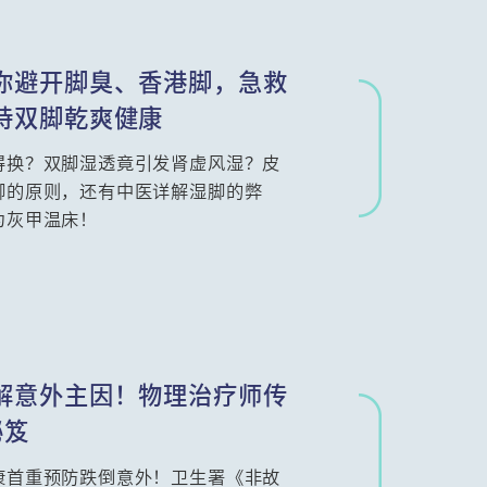
你避开脚臭、香港脚，急救
持双脚乾爽健康
得换？双脚湿透竟引发肾虚风湿？皮
脚的原则，还有中医详解湿脚的弊
为灰甲温床！
解意外主因！物理治疗师传
秘笈
康首重预防跌倒意外！卫生署《非故