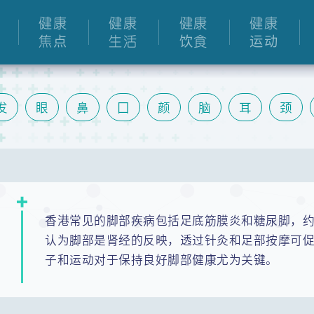
健康
健康
健康
健康
焦点
生活
饮食
运动
发
眼
鼻
囗
颜
脑
耳
颈
肾
胆
肠
泌尿
关节
手
膝
香港常见的脚部疾病包括足底筋膜炎和糖尿脚，约
认为脚部是肾经的反映，透过针灸和足部按摩可
子和运动对于保持良好脚部健康尤为关键。