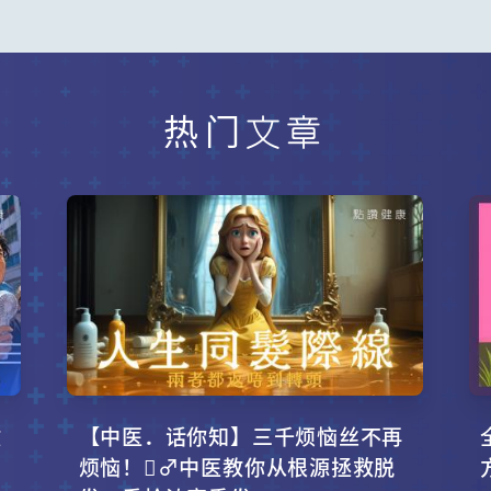
热门文章
攻
【中医．话你知】三千烦恼丝不再
烦恼！‍♂️中医教你从根源拯救脱