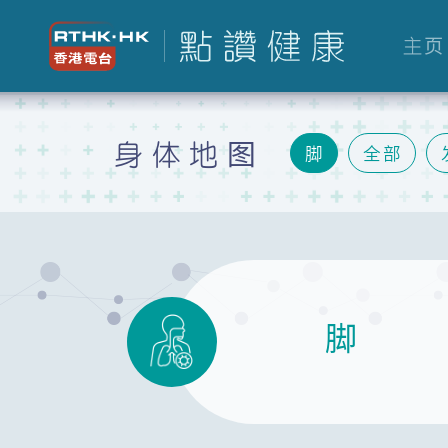
主页
身体地图
脚
全部
肺
胃
肝
生殖
脚