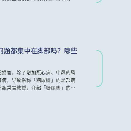
？本集请来香港中文大学内科及药物
解痛风的成因，并建议不同的治疗及
问题都集中在脚部吗？哪些
成损害，除了增加冠心病、中风的风
管病，导致俗称「糖尿脚」的足部病
系甄秉言教授，介绍「糖尿脚」的病