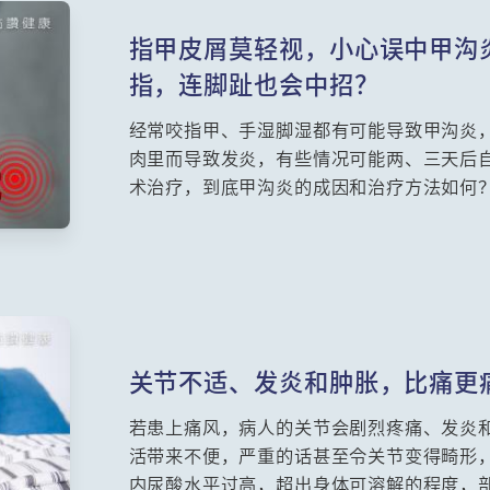
指甲皮屑莫轻视，小心误中甲沟
指，连脚趾也会中招？
经常咬指甲、手湿脚湿都有可能导致甲沟炎
肉里而导致发炎，有些情况可能两、三天后
术治疗，到底甲沟炎的成因和治疗方法如何
要进行「杜甲根」程序，过程是怎样的？整
关节不适、发炎和肿胀，比痛更
若患上痛风，病人的关节会剧烈疼痛、发炎
活带来不便，严重的话甚至令关节变得畸形
内尿酸水平过高，超出身体可溶解的程度，