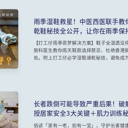
雨季湿鞋救星！中医西医联手教
乾鞋秘技全公开，让你在雨季保
【打工仔雨季恶梦解决方案】鞋子全湿透没
肤科医生教你雨天鞋款选择禁忌、杜绝香港
处。附上打工仔必学湿鞋速乾秘技，避免成
长者跌倒可能导致严重后果！破
授居家安全3大关键＋肌力训练
俗谚「家有一老，如有一宝」，守护长者健