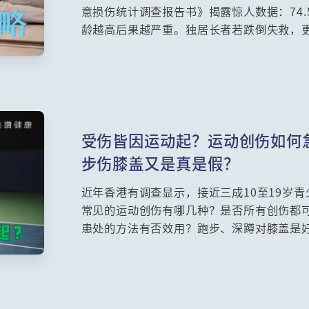
意损伤统计调查报告书》揭露惊人数据：74
龄越高后果越严重。独居长者若跌倒失救，
防护网？本文整合医学观点与物理治疗师实
受伤皆因运动起？运动创伤如何
步伤膝盖又是真是假？
近年香港有调查显示，接近三成10至19岁
常见的运动创伤有哪几种？是否所有创伤都
患处的方法有否效用？跑步、深蹲对膝盖是
患？本集邀请了注册物理治疗师吴睿勤为大