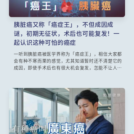
胰脏癌又称「癌症王」，不但成因成
谜，初期无征状，术后也可能复发！一
起认识这种可怕的癌症
一听到胰脏癌被医学界称为「癌症王」，相信大家都
会有种不寒而栗的感觉，尤其知道暂时还不清楚它的
成因，即使手术后也有很大机会复发，怎能不让人担
心自己会否患上？事实上也不必过度杞人忧天，虽然
它的成因未明，但原来有些早期征状可以提醒你留
意，另外，有哪些族群被认为属高危人士？即使手术
后有一定的复发率，但患者仍可做哪些生活调节，尽
量减低复发的可能性？香港中文大学医学院肿瘤学系
教授陈林医生为大家详细讲解。