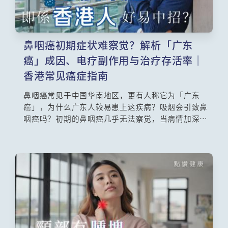
鼻咽癌初期症状难察觉？解析「广东
癌」成因、电疗副作用与治疗存活率｜
香港常见癌症指南
鼻咽癌常见于中国华南地区，更有人称它为「广东
癌」，为什么广东人较易患上这疾病？吸烟会引致鼻
咽癌吗？初期的鼻咽癌几乎无法察觉，当病情加深
后，痰中带血、中耳积水、流鼻血、头痛或视觉有叠
影都是它的征状，必须立即延医治理。香港中文大学
医学院耳鼻咽喉–头颈外科学系系主任及教授陈英权教
授深度解析EBV病毒与鼻咽癌关系，破除咸鱼致癌迷
思，揭密电疗对耳鼻喉的长期影响，并提供香港鼻咽
癌治疗方案与最新存活率数据。男性发病风险比女性
高3倍，40-60岁族群必读！