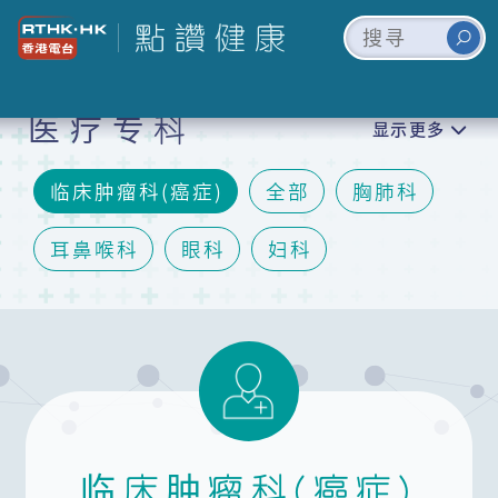
医疗专科
显示更多
临床肿瘤科(癌症)
全部
胸肺科
耳鼻喉科
眼科
妇科
脑神经内/外科
矫形及创伤外科(骨科)
儿科
泌尿科
口腔颌面外科及牙科
精神科
皮肤科
临床肿瘤科(癌症)