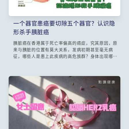
一个器官患癌要切除五个器官？认识隐
形杀手胰脏癌
胰脏癌在香港属于死亡率偏高的癌症，究其原因，原
来与胰脏的位置有莫大关系，发病初期甚至毫无病
征，哪些人是患上此疾病的高危族群？身体出现哪些
症状时很可能已经响起了警号？为何进行胰脏癌切除
手术，有可能牵涉多达五个器官？以上问题将由外科
专科医生马家荣医生为你解答。