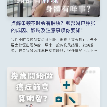
点解条颈不时会有肿块？颈部淋巴肿胀
的成因、影响及注意事项你要知！
我们不时会摸到有点颈肿肿，俗称「痰火核」，先不
要太惊慌出现肿瘤！原来一般的伤风感冒、发烧发
炎，也会导致颈部淋巴结节肿胀，很多情况可以不药
而愈，或服用抗生药治疗。到底淋巴系统有什么作
用？它位于身体哪些地方？若发觉颈部淋巴结节肿
胀，哪些情况需要担心？经常听到抽针检查，过程会
否很痛？威尔斯亲王医院耳鼻喉科部门主管王维扬医
生会为大家逐一讲解。