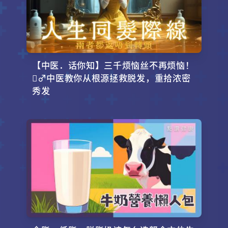
【中医．话你知】三千烦恼丝不再烦恼！
‍♂️中医教你从根源拯救脱发，重拾浓密
秀发