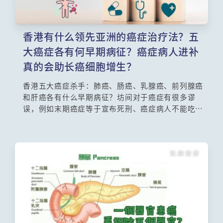
香港有什么领先亚洲的癌症治疗法？五
大癌症各有何早期病征？癌症病人进补
真的会助长癌细胞增生？
香港五大癌症杀手：肺癌、肠癌、乳腺癌、前列腺癌
和肝癌各有什么早期病征？坊间对于癌症有很多谬
误，例如末期癌症等于宣布死刑、癌症病人不能吃糖
分或进补、可透过基因测试检查有否患癌等，医生会
逐一拆解这些传言。另外，什么年纪人士应接受癌症
筛查？香港有什么领先亚洲的癌症治疗法？今集请来
获得「肿瘤学巨人」荣誉的莫树锦教授讲解关于癌症
的最新研究，以及解开各种癌症迷思。