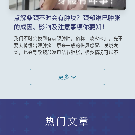
点解条颈不时会有肿块？颈部淋巴肿胀
的成因、影响及注意事项你要知！
我们不时会摸到有点颈肿肿，俗称「痰火核」，先不
要太惊慌出现肿瘤！原来一般的伤风感冒、发烧发
炎，也会导致颈部淋巴结节肿胀，很多情况可以不药
而愈，或服用抗生药治疗。到底淋巴系统有什么作
用？它位于身体哪些地方？若发觉颈部淋巴结节肿
胀，哪些情况需要担心？经常听到抽针检查，过程会
更多
否很痛？威尔斯亲王医院耳鼻喉科部门主管王维扬医
生会为大家逐一讲解。
热门文章