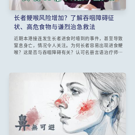
长者鲠喉风险增加？了解吞咽障碍征
状、高危食物与谦烈治急救法
近期本港接连发生长者进食时噎到的事件，甚至导致
窒息身亡，情况令人关注。为何长者容易出现进食鲠
喉？这是否与吞咽障碍有关？认可名册言语治疗师邝
嘉仪指出，随着年纪增长，长者会出现「退化性吞
咽」的状况。当神经和肌肉逐渐退化，吞咽的控制能
力和力度便会减弱，大大增加鲠喉风险。