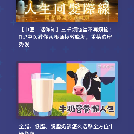
【中医．话你知】三千烦恼丝不再烦恼！
‍♂️中医教你从根源拯救脱发，重拾浓密
秀发
全脂、低脂、脱脂奶该怎么选拏全方位牛
奶指南