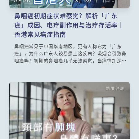
鼻咽癌初期症状难察觉？解析「广东
癌」成因、电疗副作用与治疗存活率｜
香港常见癌症指南
鼻咽癌常见于中国华南地区，更有人称它为「广东
癌」，为什么广东人较易患上这疾病？吸烟会引致鼻
咽癌吗？初期的鼻咽癌几乎无法察觉，当病情加深
后，痰中带血、中耳积水、流鼻血、头痛或视觉有叠
影都是它的征状，必须立即延医治理。香港中文大学
医学院耳鼻咽喉–头颈外科学系系主任及教授陈英权教
授深度解析EBV病毒与鼻咽癌关系，破除咸鱼致癌迷
思，揭密电疗对耳鼻喉的长期影响，并提供香港鼻咽
癌治疗方案与最新存活率数据。男性发病风险比女性
高3倍，40-60岁族群必读！