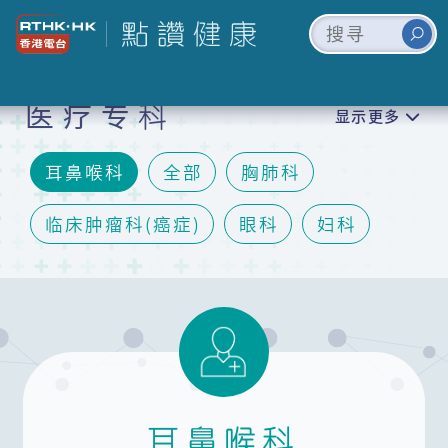
医疗专科
显示更多
耳鼻喉科
全部
胸肺科
临床肿瘤科(癌症)
眼科
妇科
脑神经内/外科
矫形及创伤外科(骨科)
儿科
泌尿科
口腔颌面外科及牙科
精神科
皮肤科
耳鼻喉科