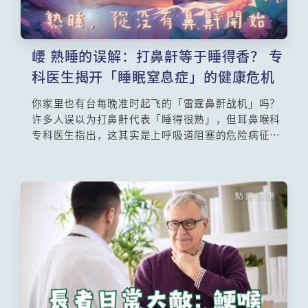
崾 熟睡的误解：打鼻鼾等于睡得香？ 专
科医生揭开「睡眠窒息症」的健康危机
你家里也有台每晚准时起飞的「雷霆鼻鼾战机」吗？
许多人误以为打鼻鼾代表「睡得很熟」，但耳鼻喉科
专科医生指出，这其实是上呼吸道阻塞的危险病征！
当阻塞变严重，恐引发「阻塞性睡眠窒息症」。这不
仅让枕边人崩溃，更会导致患者因夜间缺氧而长期疲
劳、翌日头痛。想知道为什么特别累时鼻鼾声特别
大？肥胖与下巴短又是如何偷走你的呼吸空间？本文
将带你深入了解睡眠测试与睡眠呼吸机的功效，别再
让隐形缺氧危害心血管健康，教你一招自我检测法！