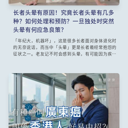
长者头晕有原因！究竟长者头晕有几多
种？如何处理和预防？一旦独处时突然
头晕有何应急良策？
「年纪大，机器坏」，这是很多长者面对身体退化时
的无奈说话，而当中「头晕」更是长者最经常抱怨的
征状之一。老友记不时会感到头晕，有可能因为疾病
或药物引致，必须求医查究病因。如果感到天旋地转
的晕眩，很可能是耳朵内部出现问题，接受物理治疗
和勤习哪些运动可以改善情况？《医生与你》请来香
港大学临床医学学院内科学系临床助理教授阮君毓医
生为大家详细讲解长者头晕，尤其要留心一旦长者独
处时突然头晕应该怎样做？