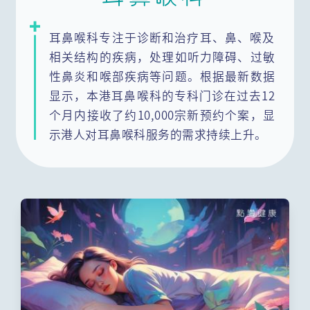
内分泌及糖尿科(肾脏)
心血管科
耳鼻喉科专注于诊断和治疗耳、鼻、喉及
相关结构的疾病，处理如听力障碍、过敏
呼吸系统科
性鼻炎和喉部疾病等问题。根据最新数据
显示，本港耳鼻喉科的专科门诊在过去12
风湿病科(免疫系统及关节)
整形外科
个月内接收了约10,000宗新预约个案，显
感染及传染科
肠胃肝胆科
示港人对耳鼻喉科服务的需求持续上升。