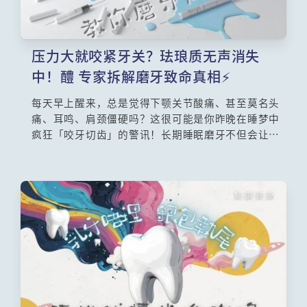
压力大就咬紧牙关？珐琅质无声消失
中！醴 专家拆解磨牙致命真相⚡
每天早上醒来，总是觉得下颚关节酸痛、甚至莫名头
痛、耳鸣、肩颈僵硬吗？这很可能是你昨晚在睡梦中
疯狂「咬牙切齿」的警讯！长期睡眠磨牙不但会让牙
齿敏感，更会对颞颚关节造成慢性伤害。西方医学指
出，磨牙往往与压力、咖啡因摄取、甚至睡眠窒息症
息息相关。想知道如何自我检测与改善吗？本文由中
西医专家为你解密，从牙医护牙套、生活习惯调整到
中医「疏肝健脾」的草本茶饮，教你5大对症下药的纾
缓妙招，彻底告别晨起酸痛！