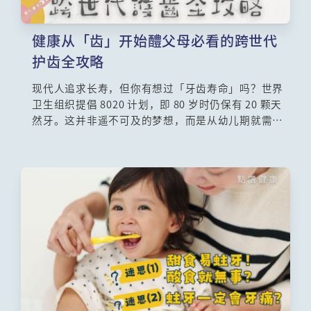
健康从「齿」开始醴父母必看的跨世代
护齿全攻略
现代人追求长寿，但你有想过「牙齿寿命」吗？世界
卫生组织提倡 8020 计划，即 80 岁时仍保有 20 颗天
然牙。这并非遥不可及的梦想，而是从幼儿期就需动
工的工程。健康的成年人应拥有 32 颗恒牙，而这一切
的基础在于 乳牙护理。许多家长误以为乳牙早晚会
换，蛀了也没关系，却忽视了乳牙具有「空间维持」
的重任。若乳牙过早因蛀牙拔除，后方的牙齿会移
位，直接导致未来恒齿排列混乱。本文将带你走进儿
童牙科的世界，拆解如何透过正确清洁与定期检查，
并整合港大儿童齿科专家、牙医及中医博士建议，为
家长提供中西合璧的护齿方案。让我们重新定义口腔
健康，别让孩子的笑容输在起跑线上。