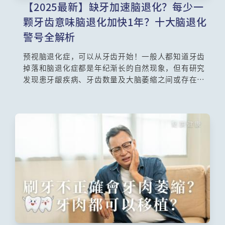
【2025最新】缺牙加速脑退化？每少一
颗牙齿意味脑退化加快1年？十大脑退化
警号全解析
预视脑退化症，可以从牙齿开始！一般人都知道牙齿
掉落和脑退化症都是年纪渐长的自然现象，但有研究
发现患牙龈疾病、牙齿数量及大脑萎缩之间或存在一
定关系，即是缺牙竟然有可能加速脑退化症提早出
现，原因是什么？本文深度解析缺牙如何加速脑部退
化，破解老年人口腔问题根源，并列举十大脑退化症
前兆，教你用「关键护牙习惯」阻断认知衰退链！