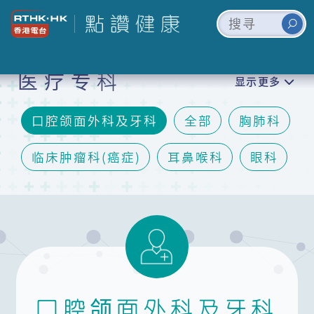
医疗专科
显示更多
口腔颌面外科及牙科
全部
胸肺科
临床肿瘤科(癌症)
耳鼻喉科
眼科
妇科
脑神经内/外科
矫形及创伤外科(骨科)
儿科
泌尿科
精神科
皮肤科
内分泌及糖尿科(肾脏)
心血管科
口腔颌面外科及牙科