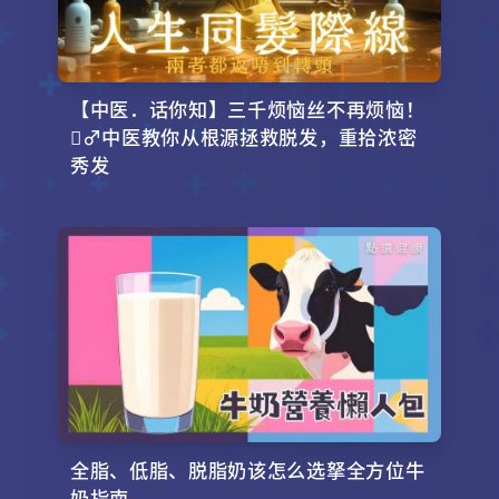
【中医．话你知】三千烦恼丝不再烦恼！
‍♂️中医教你从根源拯救脱发，重拾浓密
秀发
全脂、低脂、脱脂奶该怎么选拏全方位牛
奶指南