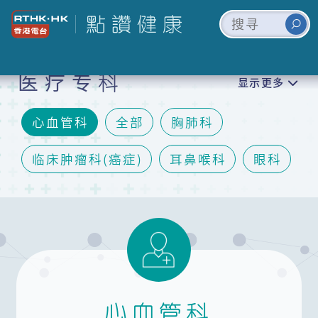
医疗专科
显示更多
心血管科
全部
胸肺科
临床肿瘤科(癌症)
耳鼻喉科
眼科
妇科
脑神经内/外科
矫形及创伤外科(骨科)
儿科
泌尿科
口腔颌面外科及牙科
精神科
皮肤科
心血管科