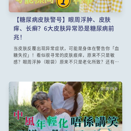
【糖尿病皮肤警号】眼周浮肿、皮肤
痒、长癣？6大皮肤异常恐是糖尿病前
兆！
当皮肤反覆出现异常症状，可能是身体在警告你「血
糖失控」！看似很寻常的皮肤痕痒，原来不只是敏
感？眼周浮肿（眼袋）原来不只是老化所致？还有面
部出现暗疮或黑斑，皮肤受真菌感染而长癣等，这些
全都有可能是糖尿病引致！当血糖过高，血液流过的
身体各器官都会出现反应，而皮肤可说是最明显的表
征之一。糖尿病皮肤症状高达6成患者会出现，若合并
出现「眼周浮肿、皮肤痒、黑色棘皮、真菌感染」等
现象，务必立即检测血糖。本文解析糖尿病皮肤病变
的关键特征与自救对策！