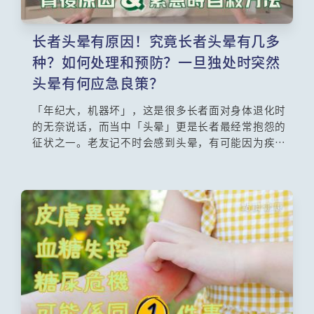
长者头晕有原因！究竟长者头晕有几多
种？如何处理和预防？一旦独处时突然
头晕有何应急良策？
「年纪大，机器坏」，这是很多长者面对身体退化时
的无奈说话，而当中「头晕」更是长者最经常抱怨的
征状之一。老友记不时会感到头晕，有可能因为疾病
或药物引致，必须求医查究病因。如果感到天旋地转
的晕眩，很可能是耳朵内部出现问题，接受物理治疗
和勤习哪些运动可以改善情况？《医生与你》请来香
港大学临床医学学院内科学系临床助理教授阮君毓医
生为大家详细讲解长者头晕，尤其要留心一旦长者独
处时突然头晕应该怎样做？