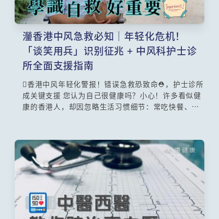
灐香港中风急救必知｜年轻化危机！
「谈笑用兵」识别征兆 + 中风科护士诊
所全面支援指南
香港中风年轻化警报！错误急救恐致命⛑️，护士诊所
成关键支援 您认为自己很健康吗？小心！许多看似健
康的香港人，却因忽略生活习惯细节：常吃快餐、狂
饮手摇饮品、缺乏运动等，埋下中风风险。惊人数据
显示，近年55岁以下中风人数急升3成！预防中风刻
不容缓！学习正确中风急救程序更是关键。九龙东医
院联网顾问护师(中风科)余忠诤、新界东医院联网顾
问护师(中风科)刘敏珊为你解析✅中风年轻化趋势、
✅「谈笑用兵」辨识口诀、✅ 致命急救错误及✅ 中风
科护士诊所身心支援方案。