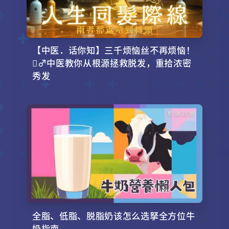
【中医．话你知】三千烦恼丝不再烦恼！
‍♂️中医教你从根源拯救脱发，重拾浓密
秀发
全脂、低脂、脱脂奶该怎么选拏全方位牛
奶指南