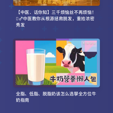
【中医．话你知】三千烦恼丝不再烦恼！
‍♂️中医教你从根源拯救脱发，重拾浓密
秀发
全脂、低脂、脱脂奶该怎么选拏全方位牛
奶指南