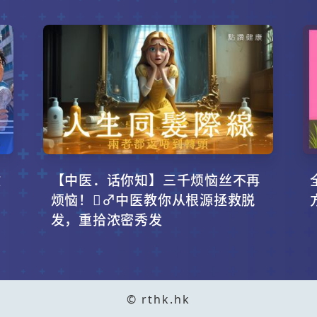
攻
【中医．话你知】三千烦恼丝不再
烦恼！‍♂️中医教你从根源拯救脱
发，重拾浓密秀发
© rthk.hk