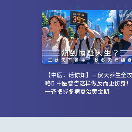
【中医．话你知】三伏天养生全
略 中医警告这样做反而更伤身！
一齐把握冬病夏治黄金期