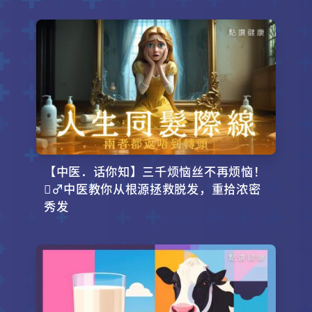
【中医．话你知】三千烦恼丝不再烦恼！
‍♂️中医教你从根源拯救脱发，重拾浓密
秀发