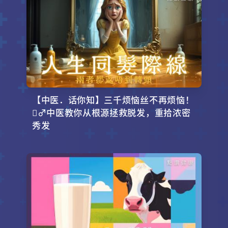
【中医．话你知】三千烦恼丝不再烦恼！
‍♂️中医教你从根源拯救脱发，重拾浓密
秀发