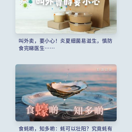
叫外卖，要小心！炎夏细菌易滋生，慎防
食完睇医生……
食蚝啲，知多啲：蚝可以壮阳？究竟蚝有