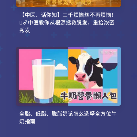
【中医．话你知】三千烦恼丝不再烦恼！
‍♂️中医教你从根源拯救脱发，重拾浓密
秀发
全脂、低脂、脱脂奶该怎么选拏全方位牛
奶指南