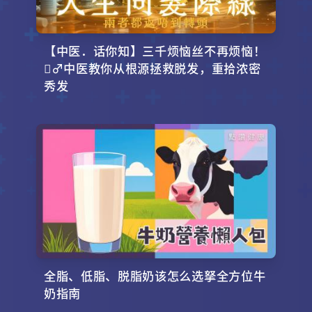
【中医．话你知】三千烦恼丝不再烦恼！
‍♂️中医教你从根源拯救脱发，重拾浓密
秀发
全脂、低脂、脱脂奶该怎么选拏全方位牛
奶指南