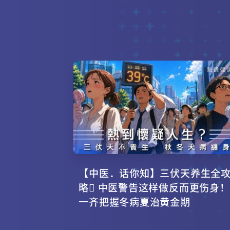
【中医．话你知】三伏天养生全
略 中医警告这样做反而更伤身！
一齐把握冬病夏治黄金期