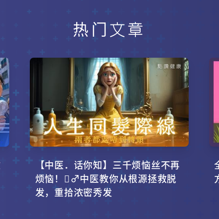
热门文章
攻
【中医．话你知】三千烦恼丝不再
烦恼！‍♂️中医教你从根源拯救脱
发，重拾浓密秀发