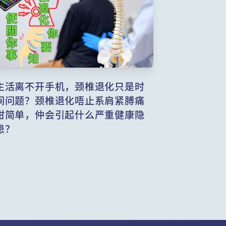
生活离不开手机，颈椎退化只是时
间问题？颈椎退化唔止系肩紧膊痛
咁简单，仲会引起什么严重健康隐
患？