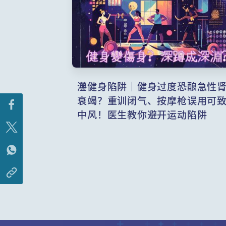
灐健身陷阱｜健身过度恐酿急性
衰竭？重训闭气、按摩枪误用可
中风！医生教你避开运动陷阱