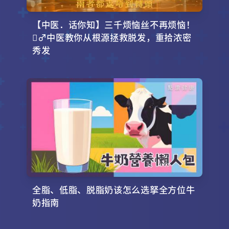
【中医．话你知】三千烦恼丝不再烦恼！
‍♂️中医教你从根源拯救脱发，重拾浓密
秀发
全脂、低脂、脱脂奶该怎么选拏全方位牛
奶指南