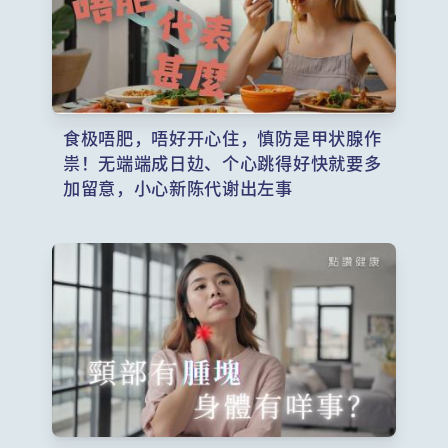
食极唔肥，唔好开心住，慎防是甲状腺作
祟！无端端成日攰、个心跳得好快就要多
加留意，小心新陈代谢出左事