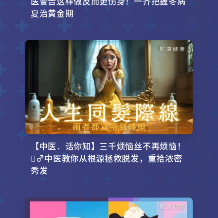
医警告这样做反而更伤身！一齐把握冬病
夏治黄金期
【中医．话你知】三千烦恼丝不再烦恼！
‍♂️中医教你从根源拯救脱发，重拾浓密
秀发