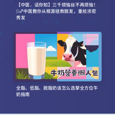
【中医．话你知】三千烦恼丝不再烦恼！
‍♂️中医教你从根源拯救脱发，重拾浓密
秀发
全脂、低脂、脱脂奶该怎么选拏全方位牛
奶指南