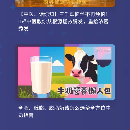
【中医．话你知】三千烦恼丝不再烦恼！
‍♂️中医教你从根源拯救脱发，重拾浓密
秀发
全脂、低脂、脱脂奶该怎么选拏全方位牛
奶指南