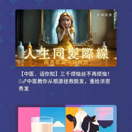
【中医．话你知】三千烦恼丝不再烦恼！
‍♂️中医教你从根源拯救脱发，重拾浓密
秀发