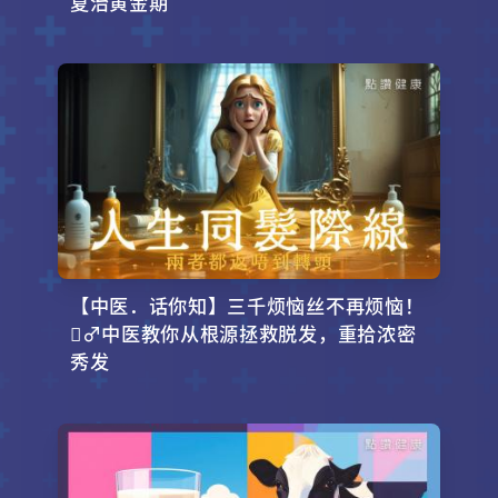
夏治黄金期
【中医．话你知】三千烦恼丝不再烦恼！
‍♂️中医教你从根源拯救脱发，重拾浓密
秀发